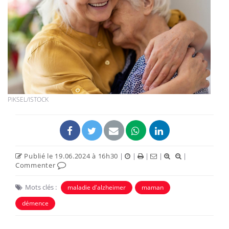
PIKSEL/ISTOCK
Publié le 19.06.2024 à 16h30
|
|
|
|
|
Commenter
Mots clés :
maladie d'alzheimer
maman
démence