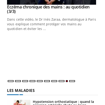
Youtube
al
Eczéma chronique des mains : au quotidien
Youtube
Youtube
(3/3)
au
Dans cette vidéo, le Dr Inès Zaraa, dermatologue à Paris,
,
vous explique comment protéger vos mains au
quotidien et éviter les ...
Ecz
You
(2/3
Une 
une 
une i
LES MALADIES
Hypotension orthostatique : quand la