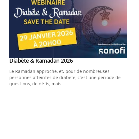
Youtube
Diabète & Ramadan 2026
Youtube
Le Ramadan approche, et, pour de nombreuses
vie !
personnes atteintes de diabète, c'est une période de
…
questions, de défis, mais ...
Un 
You
à l
Un é
mati