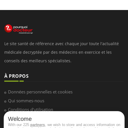
Le site santé de référence avec chaque jour toute l'actualité
médicale decryptée par des médecins en exercice et les
conseils des meilleurs spécialistes.
À PROPOS
Données personnelles et cookies
Qui sommes-nous
Conditions d'utilisation
Plan du site
Welcome
With our 225
partners
, we wish to store and access information on
Mentions Légales