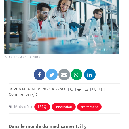
ISTOCK/ :GORODENKOFF
Publié le 04.04.2024 à 22h00
|
|
|
|
|
Commenter
Mots clés :
LSEQ
innovation
traitement
Dans le monde du médicament, il y