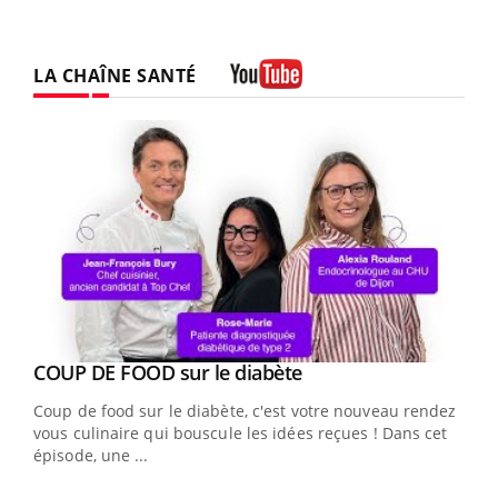
LA CHAÎNE SANTÉ
Youtube
Youtube
cès
COUP DE FOOD sur le diabète
Youtube
Coup de food sur le diabète, c'est votre nouveau rendez-
 en
vous culinaire qui bouscule les idées reçues ! Dans cet
u
épisode, une ...