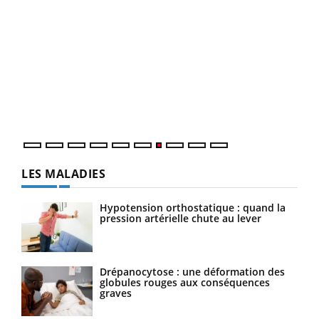
Qua
You
"Les
trav
DRH 
LES MALADIES
Hypotension orthostatique : quand la
pression artérielle chute au lever
Drépanocytose : une déformation des
globules rouges aux conséquences
graves