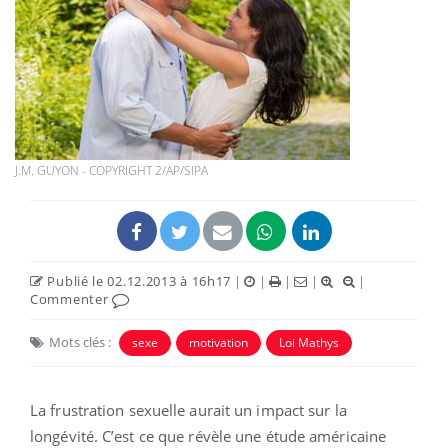
J.M. GUYON - COPYRIGHT 2/AP/SIPA
Publié le 02.12.2013 à 16h17
|
|
|
|
|
Commenter
Mots clés :
sexe
motivation
Loi Mathys
La frustration sexuelle aurait un impact sur la
longévité. C’est ce que révèle une étude américaine