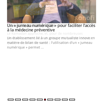
Un « jumeau numérique » pour faciliter l’accès
Youtube
Youtube
à la médecine préventive
Un établissement lié à un groupe mutualiste innove en
e
matière de bilan de santé : l'utilisation d'un « jumeau
numérique » permet ...
COU
You
Coup
vous
épis