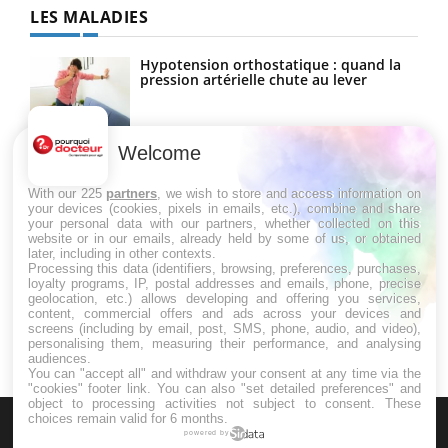
LES MALADIES
Hypotension orthostatique : quand la
pression artérielle chute au lever
Welcome
Drépanocytose : une déformation des
globules rouges aux conséquences
graves
With our 225
partners
, we wish to store and access information on
your devices (cookies, pixels in emails, etc.), combine and share
your personal data with our partners, whether collected on this
website or in our emails, already held by some of us, or obtained
Maladie de Charcot (Sclérose latérale
later, including in other contexts.
amyotrophique)
Processing this data (identifiers, browsing, preferences, purchases,
loyalty programs, IP, postal addresses and emails, phone, precise
geolocation, etc.) allows developing and offering you services,
content, commercial offers and ads across your devices and
screens (including by email, post, SMS, phone, audio, and video),
personalising them, measuring their performance, and analysing
audiences.
You can "accept all" and withdraw your consent at any time via the
"cookies" footer link
. You can also "set detailed preferences" and
object to processing activities not subject to consent. These
choices remain valid for 6 months.
powered by