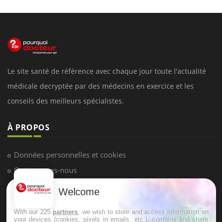
Le site santé de référence avec chaque jour toute l'actualité
médicale decryptée par des médecins en exercice et les
conseils des meilleurs spécialistes.
À PROPOS
Données personnelles et cookies
Qui sommes-nous
Conditions d'utilisation
Welcome
Plan du site
With our 225
partners
, we wish to store and access information on
Mentions Légales
your devices (cookies, pixels in emails, etc.), combine and share