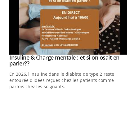
Youtube
Insuline & Charge mentale : et si on osait en
Youtube
Youtube
parler??
En 2026, l'insuline dans le diabète de type 2 reste
entourée d'idées reçues chez les patients comme
parfois chez les soignants.
Ecz
You
pour
L'ét
Vaca