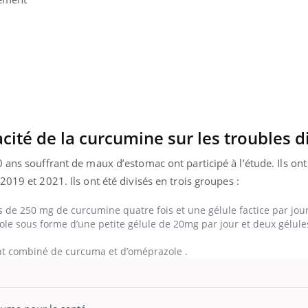
Fortes chaleurs :
Grossess
pourquoi le risque de
que dit 
noyade grimpe-t-il ?
cité de la curcumine sur les troubles di
 ans souffrant de maux d’estomac ont participé à l’étude. Ils ont
019 et 2021. Ils ont été divisés en trois groupes :
 de 250 mg de curcumine quatre fois et une gélule factice par jour
le sous forme d’une petite gélule de 20mg par jour et deux gélules
ent combiné de curcuma et d’oméprazole .