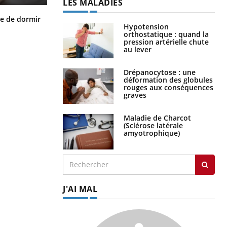
LES MALADIES
VIH : la fin du comprimé tous les
le de dormir
jours se profile-t-elle enfin ?
Hypotension
orthostatique : quand la
pression artérielle chute
au lever
Drépanocytose : une
déformation des globules
rouges aux conséquences
graves
Maladie de Charcot
(Sclérose latérale
amyotrophique)
J'AI MAL