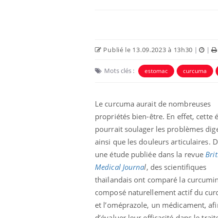
Publié le 13.09.2023 à 13h30
|
|
Mots clés :
estomac
curcuma
Le curcuma aurait de nombreuses
propriétés bien-être. En effet, cette 
pourrait soulager les problèmes dige
Les médicaments GLP-1
ainsi que les douleurs articulaires. 
protègent-ils aussi les os
?
une étude publiée dans la revue
Brit
Medical Journa
l
, des scientifiques
thaïlandais ont comparé la curcumin
Cytomégalovirus : ce qui
change dans la prise en
composé naturellement actif du cu
charge des femmes
et l’oméprazole, un médicament, afi
enceintes
d’évaluer leur efficacité dans le trai