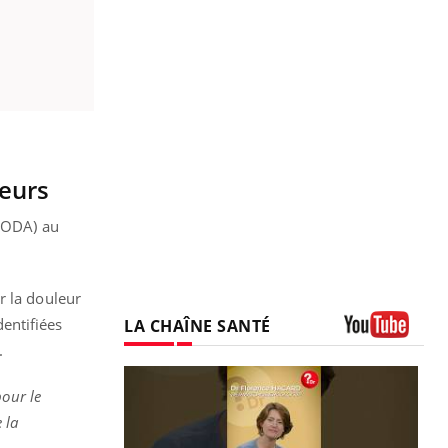
leurs
(SODA) au
r la douleur
dentifiées
LA CHAÎNE SANTÉ
.
Youtube
pour le
 la