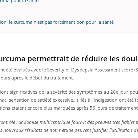
cuma pour la santé
ion, le curcuma n'est pas forcément bon pour la santé
urcuma permettrait de réduire les dou
 ont été évalués avec le Severity of Dyspepsia Assessment score 
 jours après le début du traitement.
ions significatives de la sévérité des symptômes au 28e jour pou
mac, sensation de satiété excessive…) liés
à l’indigestion ont été i
ations étaient encore plus marquées après 56 jours de traitement
 contrôlé randomisé multicentrique fournit des preuves très fiables 
es nouveaux résultats de notre étude peuvent justifier l'utilisation de