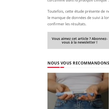
curcumine dans la pratique clinique"
Toutefois, cette étude présente de 
le manque de données de suivi à lo
Eczéma Chronique des Mains :
Car
Youtube
You
confirmer les résultats.
Youtube
expliquer ma maladie
pré
Il y a des sujets qui sont faciles à aborder...
Fati
Vous aimez cet article ? Abonnez-
d'autres non ! D'un côté, poser des
mêm
vous à la newsletter !
questions sur la maladie d'un proche c'est
care
montrer ...
...
NOUS VOUS RECOMMANDON