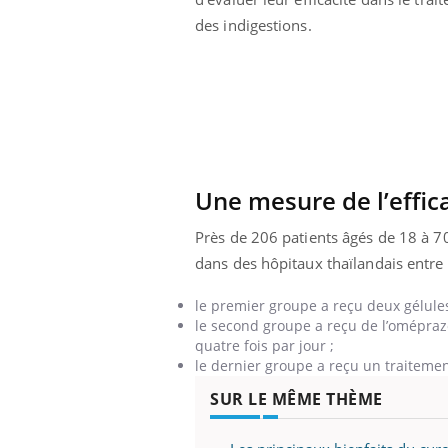
La sieste empêche-t-elle
des indigestions.
de dormir la nuit ?
Une mesure de l’effica
Près de 206 patients âgés de 18 à 70
dans des hôpitaux thaïlandais entre 2
le premier groupe a reçu deux gélules
le second groupe a reçu de l’oméprazo
quatre fois par jour ;
le dernier groupe a reçu un traitem
SUR LE MÊME THÈME