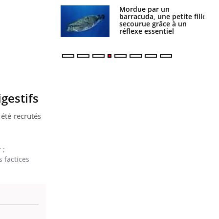
e et chaleur : ce
Mordue par un
la science
barracuda, une petite fille
secourue grâce à un
réflexe essentiel
gestifs
 été recrutés
 ;
 factices