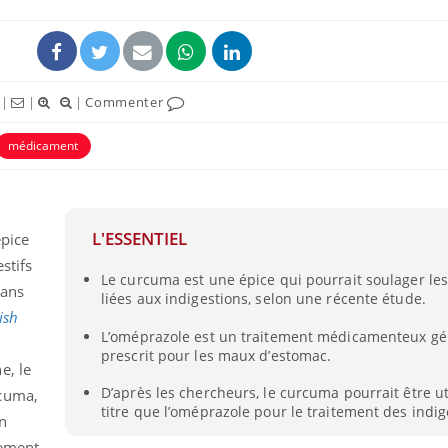
|
|
|
Commenter
médicament
L'ESSENTIEL
épice
stifs
Le curcuma est une épice qui pourrait soulager le
VIH : la fin du comprimé
Le Viagr
Dans
liées aux indigestions, selon une récente étude.
tous les jours se profile-t-
freiner 
elle enfin ?
cancer ?
ish
L’oméprazole est un traitement médicamenteux g
prescrit pour les maux d’estomac.
e, le
Pourquoi votre ventre
Pourquo
gâche-t-il les premiers
de prot
D’après les chercheurs, le curcuma pourrait être u
rcuma,
jours de vos vacances ?
finalem
titre que l’oméprazole pour le traitement des indig
n
tement