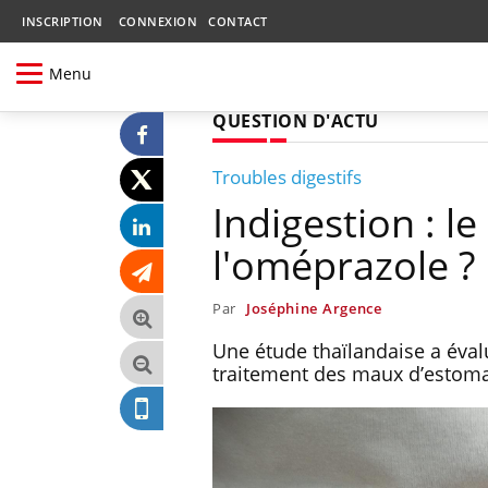
INSCRIPTION
CONNEXION
CONTACT
Menu
QUESTION D'ACTU
Troubles digestifs
Indigestion : l
l'oméprazole ?
Par
Joséphine Argence
Une étude thaïlandaise a évalu
traitement des maux d’estom