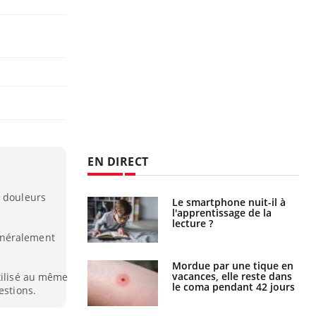
EN DIRECT
s douleurs
a pourrait-il
Le smartphone nuit-il à
la propagation du
l'apprentissage de la
lecture ?
énéralement
i manger moins
Mordue par une tique en
éines pourrait
vacances, elle reste dans
tilisé au même
ent être bénéfique
le coma pendant 42 jours
estions.