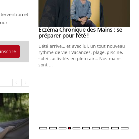
tervention et
pour
ale : et si on
Eczéma Chronique des Mains : se
Youtube
ube
Youtube
préparer pour l’été !
e diabète de type 2
L'été arrive… et avec lui, un tout nouveau
'inscrire
çues chez les
rythme de vie ! Vacances, plage, piscine,
ez les soignants.
soleil, activités en plein air… Nos mains
sont ...
Di
You
Le 
nom
dia
défi