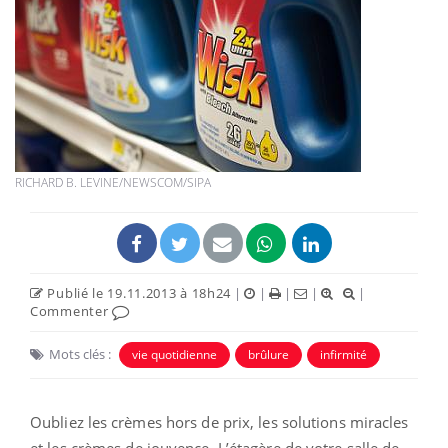
RICHARD B. LEVINE/NEWSCOM/SIPA
Publié le 19.11.2013 à 18h24
|
|
|
|
|
Commenter
Mots clés :
vie quotidienne
brûlure
infirmité
Oubliez les crèmes hors de prix, les solutions miracles
et les crèmes de jouvence. L’étagère de votre salle de