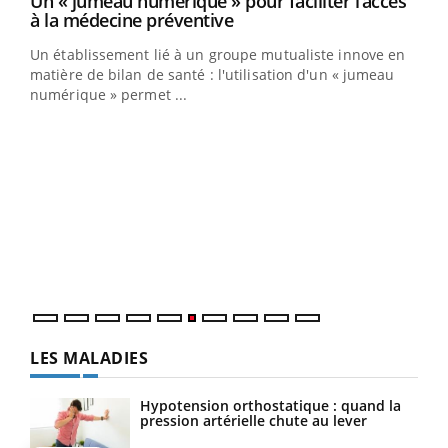
Un « jumeau numérique » pour faciliter l’accès
Youtube
Youtube
à la médecine préventive
Un établissement lié à un groupe mutualiste innove en
e
matière de bilan de santé : l'utilisation d'un « jumeau
numérique » permet ...
COU
You
Coup
vous
épis
LES MALADIES
Hypotension orthostatique : quand la
pression artérielle chute au lever