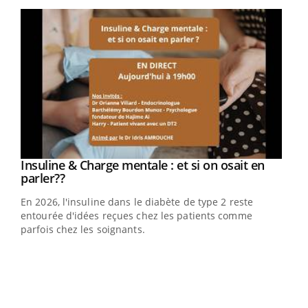
Youtube
Youtube
Insuline & Charge mentale : et si on osait en
Youtube
Youtube
parler??
En 2026, l'insuline dans le diabète de type 2 reste
entourée d'idées reçues chez les patients comme
parfois chez les soignants.
Ecz
You
pour