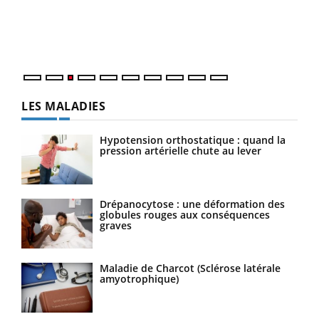
L'ét
Vaca
Nos 
LES MALADIES
Hypotension orthostatique : quand la
pression artérielle chute au lever
Drépanocytose : une déformation des
globules rouges aux conséquences
graves
Maladie de Charcot (Sclérose latérale
amyotrophique)