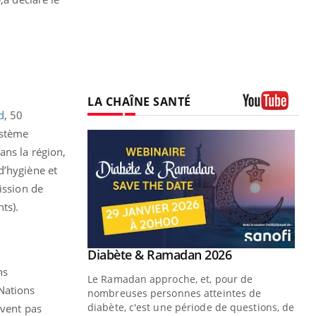
LA CHAÎNE SANTÉ
d
, 50
Youtube
ystème
ans la région,
d’hygiène et
ission de
nts).
Youtube
 Mains : se
Diabète & Ramadan 2026
Youtube
outube
ns
Le Ramadan approche, et, pour de
Nations
 un tout nouveau
nombreuses personnes atteintes de
plage, piscine,
diabète, c'est une période de questions, de
ivent pas