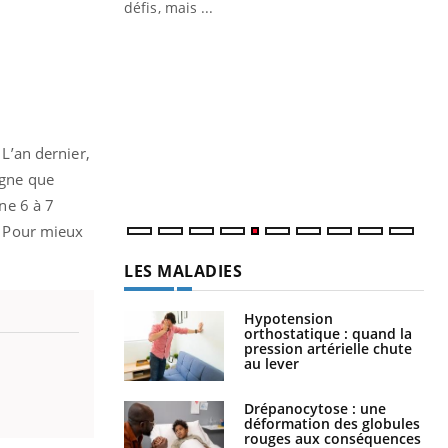
 air… Nos mains
défis, mais ...
Un
You
fac
pr
Un 
mut
 L’an dernier,
san
num
igne que
nne 6 à 7
s. Pour mieux
LES MALADIES
Hypotension
orthostatique : quand la
pression artérielle chute
au lever
Drépanocytose : une
déformation des globules
rouges aux conséquences