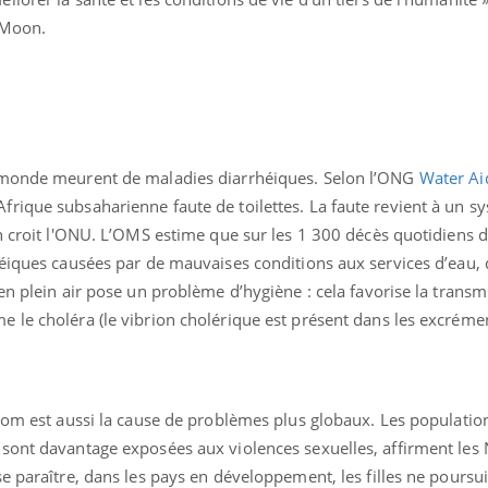
-Moon.
 monde meurent de maladies diarrhéiques. Selon l’ONG
Water Ai
rique subsaharienne faute de toilettes. La faute revient à un s
n croit l'ONU. L’OMS estime que sur les 1 300 décès quotidiens d
éiques causées par de mauvaises conditions aux services d’eau, 
en plein air pose un problème d’hygiène : cela favorise la transm
 le choléra (le vibrion cholérique est présent dans les excréme
uline & Charge mentale : et si on
Eczéma Chronique des
tube
Youtube
Youtube
Y
it en parler??
préparer pour l’été !
 nom est aussi la cause de problèmes plus globaux. Les populatio
sont davantage exposées aux violences sexuelles, affirment les 
026, l'insuline dans le diabète de type 2
L'été arrive… et avec lui,
e entourée d'idées reçues chez les
rythme de vie ! Vacances, 
e paraître, dans les pays en développement, les filles ne poursu