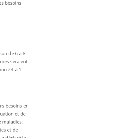
ses besoins
son de 6 à 8
mmes seraient
 mn 24 à 1
urs besoins en
tuation et de
e maladies.
tes et de
,a déclaré le