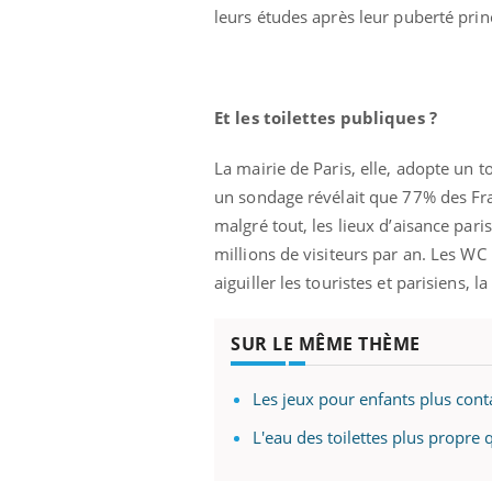
'un proche c'est
carence en fer sont multiples ce qui la rend
pat
leurs études après leur puberté prin
...
Et les toilettes publiques ?
La mairie de Paris, elle, adopte un t
un sondage révélait que 77% des Fran
malgré tout, les lieux d’aisance pari
millions de visiteurs par an. Les WC 
aiguiller les touristes et parisiens, 
SUR LE MÊME THÈME
Les jeux pour enfants plus cont
L'eau des toilettes plus propre