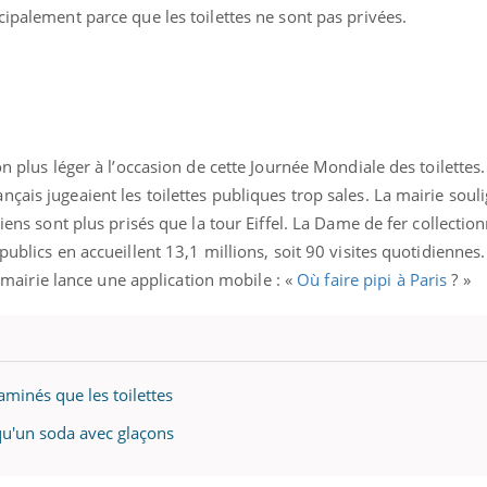
ients comme parfois chez les soignants.
soleil, activités en plein
cipalement parce que les toilettes ne sont pas privées.
sont ...
on plus léger à l’occasion de cette Journée Mondiale des toilettes.
çais jugeaient les toilettes publiques trop sales. La mairie soul
siens sont plus prisés que la tour Eiffel. La Dame de fer collectio
publics en accueillent 13,1 millions, soit 90 visites quotidienne
la mairie lance une application mobile : «
Où faire pipi à Paris
? »
aminés que les toilettes
 qu'un soda avec glaçons