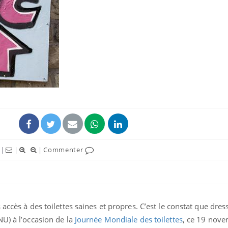
Fortes chaleurs :
Grossess
pourquoi le risque de
que dit 
noyade grimpe-t-il ?
Le Viagra pourrait-il
Le smart
freiner la propagation du
l'appren
cancer ?
lecture 
Pourquoi manger moins
Mordue 
|
|
|
Commenter
de protéines pourrait
vacances
finalement être bénéfique
le coma
accès à des toilettes saines et propres. C’est le constat que dres
U) à l’occasion de la
Journée Mondiale des toilettes
, ce 19 nov