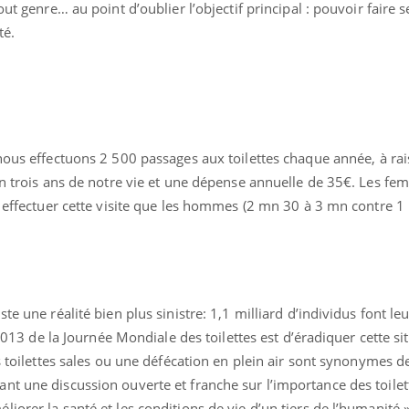
out genre… au point d’oublier l’objectif principal : pouvoir faire 
té.
nous effectuons 2 500 passages aux toilettes chaque année, à rai
on trois ans de notre vie et une dépense annuelle de 35€. Les fe
à effectuer cette visite que les hommes (2 mn 30 à 3 mn contre 1
te une réalité bien plus sinistre: 1,1 milliard d’individus font le
 2013 de la Journée Mondiale des toilettes est d’éradiquer cette si
es toilettes sales ou une défécation en plein air sont synonymes d
t une discussion ouverte et franche sur l’importance des toilet
orer la santé et les conditions de vie d’un tiers de l’humanité »