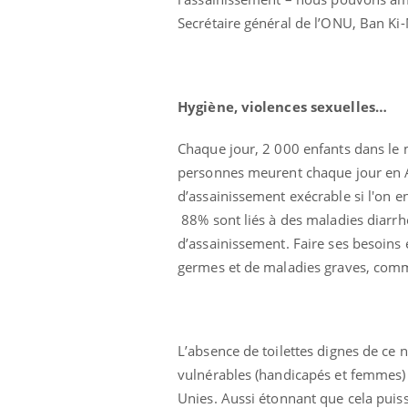
Secrétaire général de l’ONU, Ban Ki
Hygiène, violences sexuelles…
Chaque jour, 2 000 enfants dans le
personnes meurent chaque jour en Af
d’assainissement exécrable si l'on e
88% sont liés à des maladies diarrh
d’assainissement. Faire ses besoins 
germes et de maladies graves, comme
 Mains :
Carence en fer : comprendre pour
Ins
Youtube
You
Youtube
Youtube
prévenir
osa
L’absence de toilettes dignes de ce
vulnérables (handicapés et femmes) 
aciles à aborder...
Fatigue, irritabilité, brouillard mental ou
En 2
poser des
même alopécie… Les symptômes de la
rest
Unies. Aussi étonnant que cela puiss