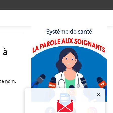
 à
 ce nom.
Publicité