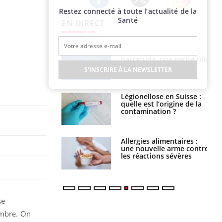
Restez connecté à toute l’actualité de la
Twitter
Facebook
Instagram
Santé
EN DIRECT
e et chaleur : ce
Mordue par un
la science
barracuda, une petite fille
secourue grâce à un
S'INSCRIRE À LA NEWSLETTER
réflexe essentiel
phone nuit-il à
Légionellose en Suisse :
tissage de la
quelle est l’origine de la
?
contamination ?
par une tique en
Allergies alimentaires :
, elle reste dans
une nouvelle arme contre
 pendant 42 jours
les réactions sévères
se
embre. On