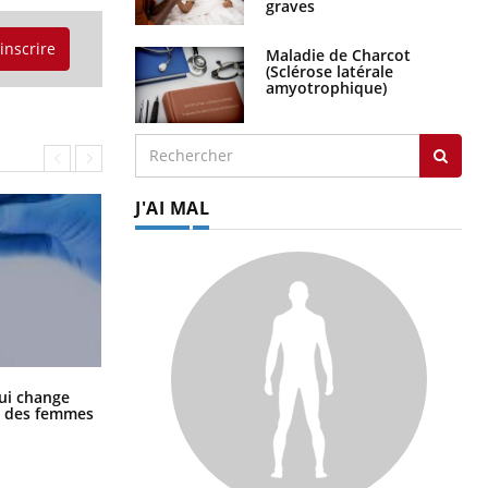
graves
'inscrire
Maladie de Charcot
(Sclérose latérale
amyotrophique)
J'AI MAL
La sieste empêche-t-elle de dormir
ui change
la nuit ?
ge des femmes