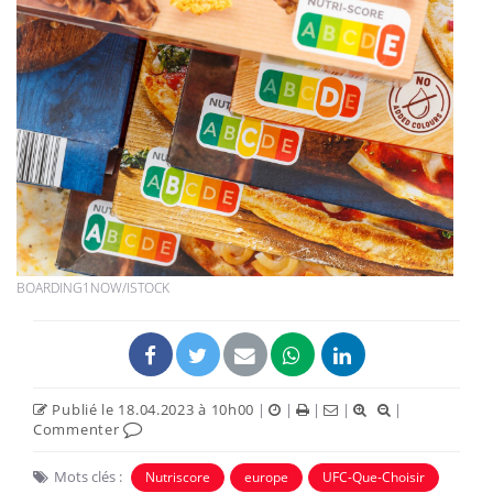
BOARDING1NOW/ISTOCK
Publié le 18.04.2023 à 10h00
|
|
|
|
|
Commenter
Mots clés :
Nutriscore
europe
UFC-Que-Choisir