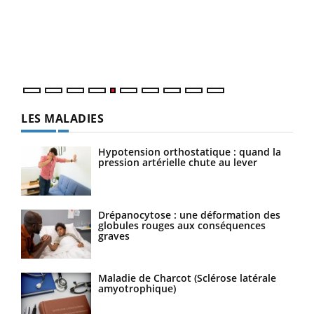
à l
Un é
mati
numé
LES MALADIES
Hypotension orthostatique : quand la
pression artérielle chute au lever
Drépanocytose : une déformation des
globules rouges aux conséquences
graves
Maladie de Charcot (Sclérose latérale
amyotrophique)