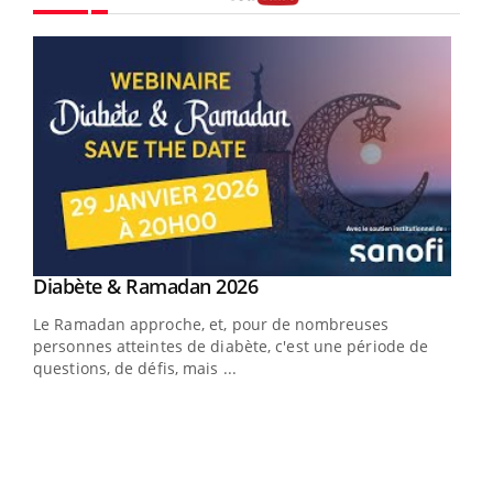
Youtube
Youtube
Diabète & Ramadan 2026
Youtube
Le Ramadan approche, et, pour de nombreuses
vie !
personnes atteintes de diabète, c'est une période de
…
questions, de défis, mais ...
Un 
You