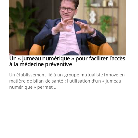
Un « jumeau numérique » pour faciliter l’accès
Youtube
Youtube
à la médecine préventive
Un établissement lié à un groupe mutualiste innove en
e
matière de bilan de santé : l'utilisation d'un « jumeau
numérique » permet ...
COU
You
Coup
vous
épis