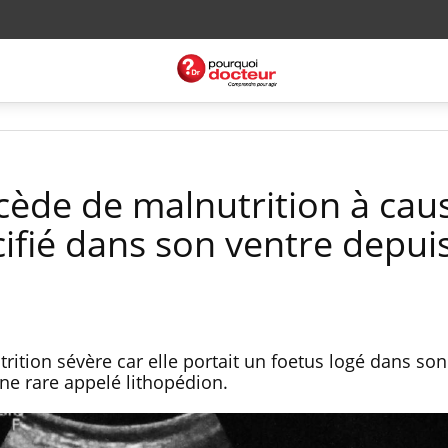
ède de malnutrition à cau
cifié dans son ventre depui
rition sévère car elle portait un foetus logé dans s
e rare appelé lithopédion.