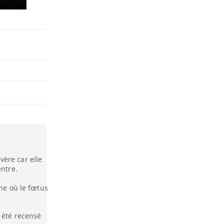
ère car elle
entre.
ine où le fœtus
 été recensé