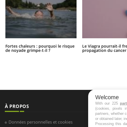
Fortes chaleurs : pourquoi le risque
Le Viagra pourrait-il fr
de noyade grimpe-t-il ?
propagation du cancer
Welcome
With our 225
par
À PROPOS
NEWSLETT
(cookies, pixels 
partners, whether c
or obtained later, i
Recevez toute
Données personnelles et cookies
Processing this da
infos santé