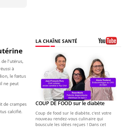
LA CHAÎNE SANTÉ
utérine
Youtube
de l’utérus,
éussi à
dion, le fœtus
il ne peut
Youtube
ue » pour
COUP DE FOOD sur le diabète
Youtube
ait de crampes
médecine
us calcifié.
Coup de food sur le diabète, c'est votre
nouveau rendez-vous culinaire qui
n groupe
bouscule les idées reçues ! Dans cet