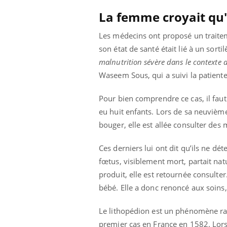
ez les soignants.
soleil, activités en plein air… Nos mains
défi
La femme croyait qu'e
sont ...
Les médecins ont proposé un traiteme
son état de santé était lié à un sorti
malnutrition sévère dans le contexte 
Waseem Sous, qui a suivi la patiente
Pour bien comprendre ce cas, il faut
eu huit enfants. Lors de sa neuvième 
bouger, elle est allée consulter des
Ces derniers lui ont dit qu’ils ne dé
fœtus, visiblement mort, partait na
produit, elle est retournée consulte
bébé. Elle a donc renoncé aux soins, 
Le lithopédion est un phénomène rare,
premier cas en France en 1582. Lors