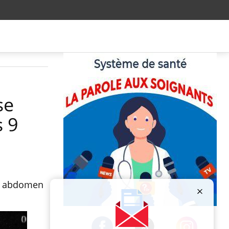
se
s 9
on abdomen
Publicité