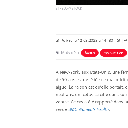
STRELOV/ISTOCK
Publié le 12.03.2023 à 14h30
|
|
Mots clés :
foetus
malnutrition
À New-York, aux États-Unis, une f
de 50 ans est décédée de malnutriti
aigüe. La raison est qu’elle portait, 
neuf ans, un fœtus calcifié dans son
ventre. Ce cas a été rapporté dans la
revue
BMC Women's Health
.