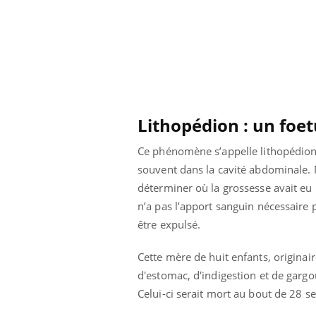
Lithopédion : un foet
Ce phénomène s’appelle lithopédion :
souvent dans la cavité abdominale. 
déterminer où la grossesse avait eu l
n’a pas l’apport sanguin nécessaire 
être expulsé.
ale : et si on
Eczéma Chronique des Mains : se
Dia
Youtube
You
Cette mère de huit enfants, origina
ube
Youtube
préparer pour l’été !
d'estomac, d'indigestion et de gargou
Le 
 diabète de type 2
L'été arrive… et avec lui, un tout nouveau
Celui-ci serait mort au bout de 28 s
nom
ues chez les
rythme de vie ! Vacances, plage, piscine,
diab