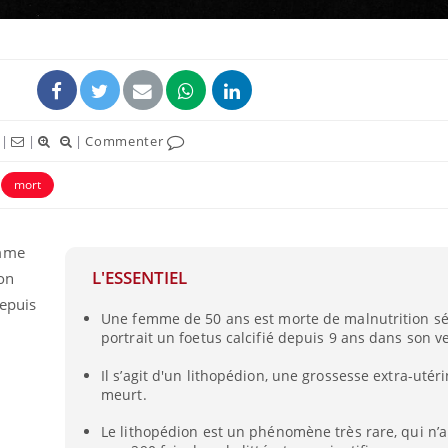
|
|
|
Commenter
mort
emme
L'ESSENTIEL
on
depuis
Une femme de 50 ans est morte de malnutrition sév
portrait un foetus calcifié depuis 9 ans dans son v
Il s’agit d'un lithopédion, une grossesse extra-utér
meurt.
Le lithopédion est un phénomène très rare, qui n’a