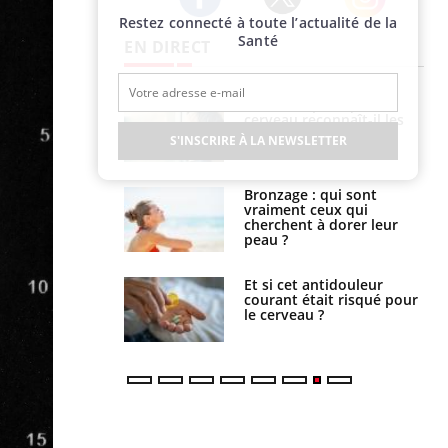
Restez connecté à toute l’actualité de la
Twitter
Facebook
Instagram
Santé
EN DIRECT
ance cardiaque :
Autisme : pourquoi le
 mieux la
cerveau reconnaît-il les
r
visages autrement ?
S'INSCRIRE À LA NEWSLETTER
lage des horaires
Bronzage : qui sont
quel impact sur le
vraiment ceux qui
 ?
cherchent à dorer leur
peau ?
e : ces polluants
Et si cet antidouleur
nt influencer le
courant était risqué pour
es enfants
le cerveau ?