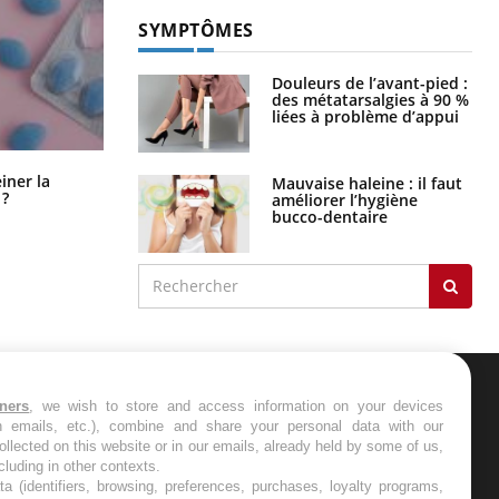
SYMPTÔMES
Douleurs de l’avant-pied :
des métatarsalgies à 90 %
liées à problème d’appui
Pourquoi manger moins de
einer la
Mauvaise haleine : il faut
protéines pourrait finalement être
 ?
améliorer l’hygiène
bénéfique
bucco-dentaire
tners
, we wish to store and access information on your devices
ER
in emails, etc.), combine and share your personal data with our
ollected on this website or in our emails, already held by some of us,
ncluding in other contexts.
s les semaines les meilleures
ta (identifiers, browsing, preferences, purchases, loyalty programs,