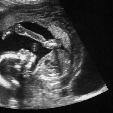
TDAH : quel est ce
Insuffis
traitement autorisé aux
comment
États-Unis ?
préveni
Cerveau : le mystère de la
Le déca
"madeleine de Proust"
d'été : 
enfin expliqué
sommeil
Intolérance au gluten : les
Grossess
nouvelles
pourraie
recommandations de la
poids d
HAS