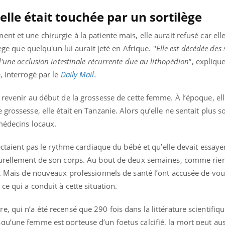
mutualiste innove en mat
s, mais ...
santé : l'utilisation d'un 
lle était touchée par un sortilège
numérique » permet ...
nt et une chirurgie à la patiente mais, elle aurait refusé car ell
lège que quelqu'un lui aurait jeté en Afrique. "
Elle est décédée des 
d'une occlusion intestinale récurrente due au lithopédion
”, expliqu
, interrogé par le
Daily Mail
.
 revenir au début de la grossesse de cette femme. À l’époque, ell
grossesse, elle était en Tanzanie. Alors qu’elle ne sentait plus 
 médecins locaux.
tectaient pas le rythme cardiaque du bébé et qu’elle devait essayer
turellement de son corps. Au bout de deux semaines, comme rien 
r. Mais de nouveaux professionnels de santé l’ont accusée de vou
ce qui a conduit à cette situation.
 qui n’a été recensé que 290 fois dans la littérature scientifiqu
qu’une femme est porteuse d’un foetus calcifié, la mort peut aus