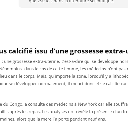
que 290 fois dans la littérature scientifique.
us calcifié issu d’une grossesse extra-
 une grossesse extra-utérine, c’est-à-dire qui se développe hors 
Néanmoins, dans le cas de cette femme, les médecins n’ont pas r
ieu dans le corps. Mais, qu’importe la zone, lorsqu’il y a lithopé
pour se développer normalement, il meurt donc et se calcifie car 
Youtube
bète & Ramadan 2026
Un « jumeau numériq
tube
Youtube
ire du Congo, a consulté des médecins à New York car elle souffr
faciliter l’accès à la 
illis après les repas. Les analyses ont révélé la présence d’un fœt
Ramadan approche, et, pour de
Youtube
préventive
emaines, alors que la mère l’a porté pendant neuf ans.
breuses personnes atteintes de
Un établissement lié à u
ète, c'est une période de questions, de