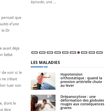
ière de bilan de
épisode, une ...
« jumeau
Qu
You
êtr
e pensait que
suites d'une
"Le
qua
e le Dr
Doc
dir
e avait déjà
son bébé
LES MALADIES
 de voir si le
Hypotension
orthostatique : quand la
ne s’était
pression artérielle chute
loir tuer son
au lever
Drépanocytose : une
déformation des globules
e, dont le
rouges aux conséquences
graves
si être