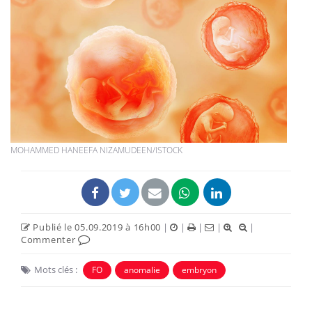
MOHAMMED HANEEFA NIZAMUDEEN/ISTOCK
Publié le 05.09.2019 à 16h00
|
|
|
|
|
Commenter
Mots clés :
FO
anomalie
embryon