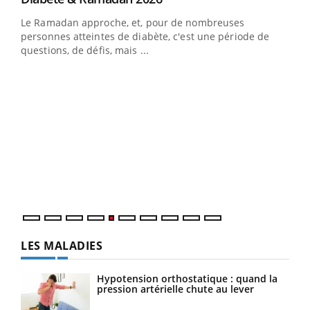
LA CHAÎNE SANTÉ
Youtube