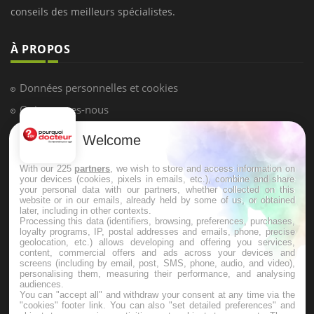
LES MALADIES
Hypotension orthostatique : quand la
pression artérielle chute au lever
Welcome
Drépanocytose : une déformation des
globules rouges aux conséquences
graves
With our 225
partners
, we wish to store and access information on
your devices (cookies, pixels in emails, etc.), combine and share
your personal data with our partners, whether collected on this
website or in our emails, already held by some of us, or obtained
Maladie de Charcot (Sclérose latérale
later, including in other contexts.
amyotrophique)
Processing this data (identifiers, browsing, preferences, purchases,
loyalty programs, IP, postal addresses and emails, phone, precise
geolocation, etc.) allows developing and offering you services,
content, commercial offers and ads across your devices and
screens (including by email, post, SMS, phone, audio, and video),
personalising them, measuring their performance, and analysing
audiences.
You can "accept all" and withdraw your consent at any time via the
"cookies" footer link
. You can also "set detailed preferences" and