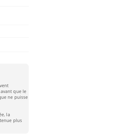
vent
avant que le
que ne puisse
e, la
ntenue plus