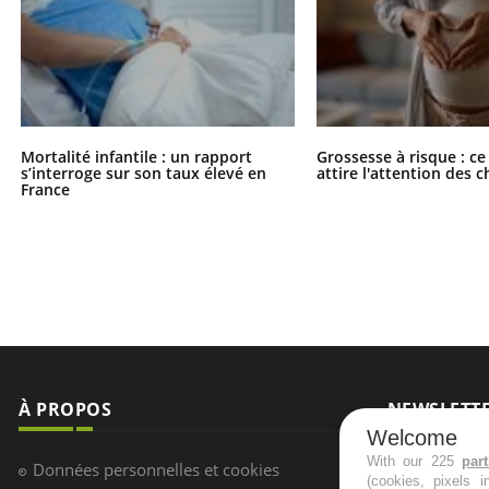
Mortalité infantile : un rapport
Grossesse à risque : ce
s’interroge sur son taux élevé en
attire l'attention des 
France
À PROPOS
NEWSLETT
Welcome
Recevez toute
With our 225
par
Données personnelles et cookies
(cookies, pixels 
infos santé