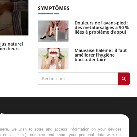
SYMPTÔMES
Douleurs de l’avant-pied :
des métatarsalgies à 90 %
liées à problème d’appui
Comment oublier les écrans en
 jus naturel
vacances ?
chercheurs
Mauvaise haleine : il faut
améliorer l’hygiène
bucco-dentaire
ER
s les semaines les meilleures
tners
, we wish to store and access information on your devices
in emails, etc.), combine and share your personal data with our