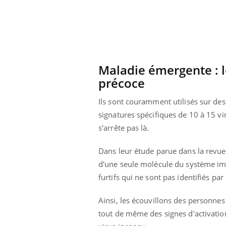
Maladie émergente : 
précoce
Ils sont couramment utilisés sur des
signatures spécifiques de 10 à 15 vi
s'arrête pas là.
Dans leur étude parue dans la revu
d'une seule molécule du système immu
furtifs qui ne sont pas identifiés par 
prendre pour
Insuline & Charge mentale : et si on
Ecz
Youtube
You
Youtube
osait en parler??
pré
Ainsi, les écouvillons des personnes 
llard mental ou
En 2026, l'insuline dans le diabète de type 2
L'ét
tout de même des signes d'activatio
tômes de la
reste entourée d'idées reçues chez les
ryth