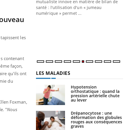
mutualiste innove en matière de bilan de
santé : l'utilisation d'un « jumeau
CO
You
numérique » permet ...
 nouveau
Cou
nou
bou
 tapissent les
épi
ns contenant
 même façon,
LES MALADIES
ire qu’ils ont
émie du
Hypotension
orthostatique : quand la
pression artérielle chute
au lever
 Ellen Foxman,
e. "
Nous
Drépanocytose : une
déformation des globules
rouges aux conséquences
graves