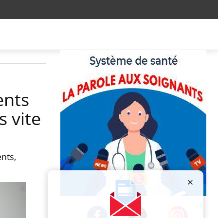
ents
s vite
nts,
Publicité