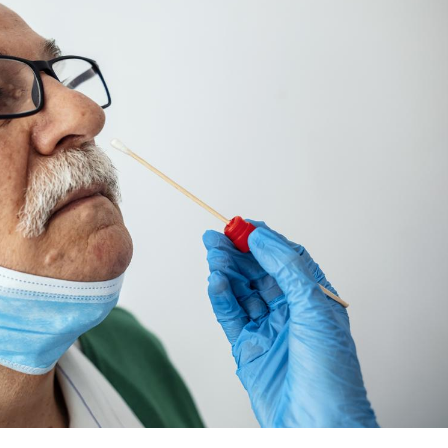
La sieste empêche-t-elle
Fortes c
de dormir la nuit ?
pourquo
noyade g
VIH : la fin du comprimé
Le Viagr
tous les jours se profile-t-
freiner 
elle enfin ?
cancer ?
Pourquoi votre ventre
Pourquo
gâche-t-il les premiers
de prot
jours de vos vacances ?
finalem