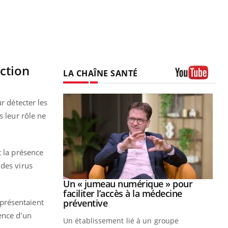
ction
LA CHAÎNE SANTÉ
Youtube
r détecter les
s leur rôle ne
t la présence
 des virus
Youtube
2026
Un « jumeau numérique » pour
Youtube
faciliter l’accès à la médecine
 pour de
Youtube
préventive
 présentaient
teintes de
ence d'un
Un établissement lié à un groupe
e de questions, de