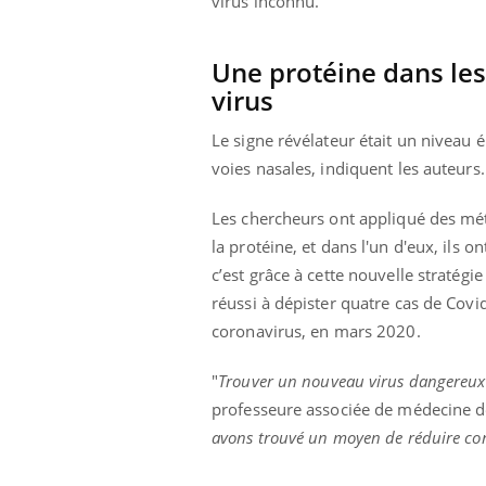
virus inconnu.
les ce qui la rend
patients comme parfois chez les soignants.
sole
sont
Une protéine dans les
virus
Le signe révélateur était un niveau é
voies nasales, indiquent les auteurs.
Les chercheurs ont appliqué des mé
la protéine, et dans l'un d'eux, ils 
c’est grâce à cette nouvelle stratég
réussi à dépister quatre cas de Covi
coronavirus, en mars 2020.
"
Trouver un nouveau virus dangereux r
professeure associée de médecine de
avons trouvé un moyen de réduire cons