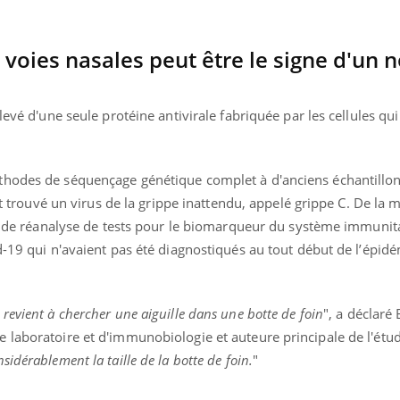
il, activités en plein air… Nos mains
défis, mais ...
 ...
 voies nasales peut être le signe d'un
levé d'une seule protéine antivirale fabriquée par les cellules qui
thodes de séquençage génétique complet à d'anciens échantillo
ont trouvé un virus de la grippe inattendu, appelé grippe C. De la
ie de réanalyse de tests pour le biomarqueur du système immunita
d-19 qui n'avaient pas été diagnostiqués au tout début de l’épid
evient à chercher une aiguille dans une botte de foin
", a déclaré
 laboratoire et d'immunobiologie et auteure principale de l'étud
idérablement la taille de la botte de foin.
"