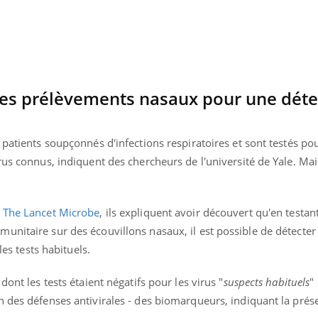
les prélèvements nasaux pour une déte
 patients soupçonnés d'infections respiratoires et sont testés pou
rus connus, indiquent des chercheurs de l'université de Yale. Mai
e
The Lancet Microbe
, ils expliquent avoir découvert qu'en testan
nitaire sur des écouvillons nasaux, il est possible de détecter
les tests habituels.
éma Chronique des Mains : se
Diabète & Ramadan 
tube
Youtube
Youtube
parer pour l’été !
Le Ramadan approche, et,
dont les tests étaient négatifs pour les virus "
suspects habituels
"
é arrive… et avec lui, un tout nouveau
nombreuses personnes at
n des défenses antivirales - des biomarqueurs, indiquant la prés
me de vie ! Vacances, plage, piscine,
diabète, c'est une périod