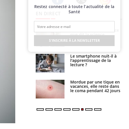
Restez connecté à toute l’actualité de la
Twitter
Facebook
Instagram
Santé
EN DIRECT
haleurs :
Grossesse et chaleur : ce
i le risque de
que dit la science
rimpe-t-il ?
S'INSCRIRE À LA NEWSLETTER
a pourrait-il
Le smartphone nuit-il à
la propagation du
l'apprentissage de la
lecture ?
i manger moins
Mordue par une tique en
éines pourrait
vacances, elle reste dans
ent être bénéfique
le coma pendant 42 jours