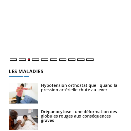
Ecz
You
pour
L'ét
Vaca
Nos 
LES MALADIES
Hypotension orthostatique : quand la
pression artérielle chute au lever
Drépanocytose : une déformation des
globules rouges aux conséquences
graves