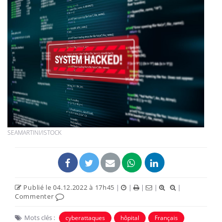
SEAMARTINI/ISTOCK
Publié le 04.12.2022 à 17h45
|
|
|
|
|
Commenter
Mots clés :
cyberattaques
hôpital
Français