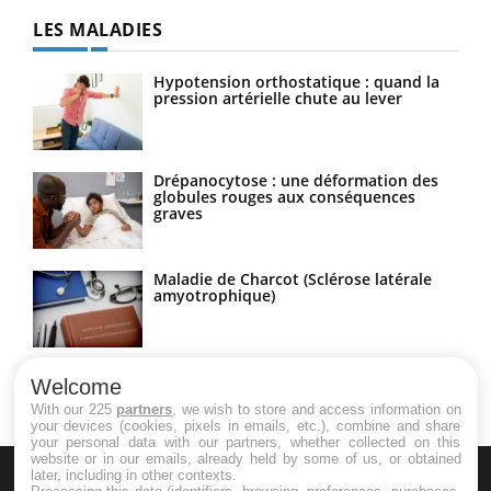
LES MALADIES
Hypotension orthostatique : quand la
pression artérielle chute au lever
Drépanocytose : une déformation des
globules rouges aux conséquences
graves
Maladie de Charcot (Sclérose latérale
amyotrophique)
Welcome
With our 225
partners
, we wish to store and access information on
your devices (cookies, pixels in emails, etc.), combine and share
your personal data with our partners, whether collected on this
website or in our emails, already held by some of us, or obtained
later, including in other contexts.