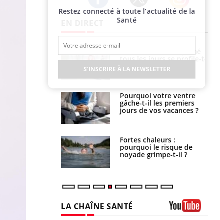
Restez connecté à toute l’actualité de la
Twitter
Facebook
Instagram
Santé
EN DIRECT
icaments GLP-1
VIH : la fin du comprimé
t-ils aussi les os
tous les jours se profile-t-
elle enfin ?
S'INSCRIRE À LA NEWSLETTER
alovirus : ce qui
Pourquoi votre ventre
ans la prise en
gâche-t-il les premiers
des femmes
jours de vos vacances ?
es
e empêche-t-elle
Fortes chaleurs :
r la nuit ?
pourquoi le risque de
noyade grimpe-t-il ?
LA CHAÎNE SANTÉ
Youtube