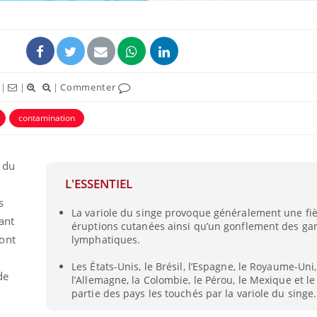
|
|
|
Commenter
contamination
ence en fer : comprendre pour
Insuline & Charge ment
tube
Youtube
Youtube
Yout
venir
osait en parler??
 du
gue, irritabilité, brouillard mental ou
En 2026, l'insuline dans l
L'ESSENTIEL
e alopécie… Les symptômes de la
reste entourée d'idées re
nce en fer sont multiples ce qui la rend
patients comme parfois ch
s
La variole du singe provoque généralement une fiè
ant
éruptions cutanées ainsi qu’un gonflement des ga
ont
lymphatiques.
Les États-Unis, le Brésil, l’Espagne, le Royaume-Uni,
de
l’Allemagne, la Colombie, le Pérou, le Mexique et l
partie des pays les touchés par la variole du singe.