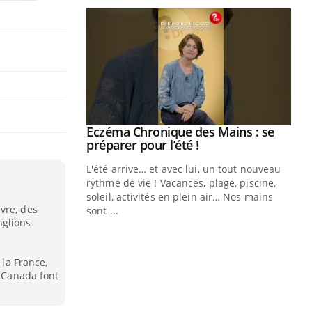
ale : et si on
Eczéma Chronique des Mains : se
Youtube
ube
Youtube
préparer pour l’été !
e diabète de type 2
L'été arrive… et avec lui, un tout nouveau
çues chez les
rythme de vie ! Vacances, plage, piscine,
ez les soignants.
soleil, activités en plein air… Nos mains
vre, des
sont ...
Di
nglions
You
Le 
nom
 la France,
e Canada font
dia
défi