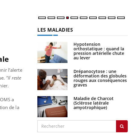
LES MALADIES
Hypotension
orthostatique : quand la
pression artérielle chute
ale
au lever
ir l’alerte
Drépanocytose : une
déformation des globules
ue.
"Il reste
rouges aux conséquences
graves
nier.
Maladie de Charcot
l’OMS a
(Sclérose latérale
ion de la
amyotrophique)