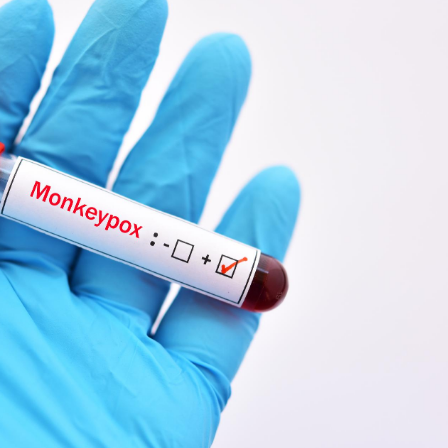
Toujours connectés :
Les méd
comment le travail
protègen
empiète de plus en plus
?
sur nos soirées
Cancer colorectal : une
Cytomég
stratégie simple aurait
change d
changé la donne au Pays
charge 
basque
enceint
Chikungunya, dengue,
La siest
West Nile : que se passe-
de dormi
t-il dans le sud de la
France ?