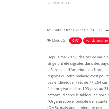
JARUN011/ISTOCK
Publié le 02.11.2022 à 10h45
|
|
Mots clés :
OMS
variole du singe
Eczéma Chronique des Mains :
Car
Youtube
You
Youtube
expliquer ma maladie
pré
Depuis mai 2022, des cas de variole
Il y a des sujets qui sont faciles à aborder...
Fati
singe ont été signalés dans des pays
d'autres non ! D'un côté, poser des
mêm
questions sur la maladie d'un proche c'est
care
d’Europe et d’Amérique du Nord, de
montrer ...
...
régions où cette maladie n’est pourt
pas endémique. Près de 77.264 cas 
été enregistrés dans 103 pays au 31
octobre, d’après le tableau de bord 
l’Organisation mondiale de la santé
(OMS), mais une diminution des