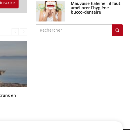
'inscrire
Mauvaise haleine : il faut
améliorer l’hygiène
bucco-dentaire
Toujours connectés : comment le
crans en
travail empiète de plus en plus sur
nos soirées