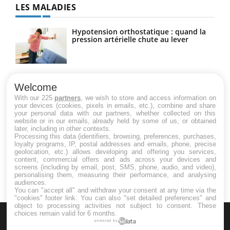
LES MALADIES
Hypotension orthostatique : quand la
pression artérielle chute au lever
Drépanocytose : une déformation des
globules rouges aux conséquences
Welcome
graves
With our 225
partners
, we wish to store and access information on
your devices (cookies, pixels in emails, etc.), combine and share
your personal data with our partners, whether collected on this
website or in our emails, already held by some of us, or obtained
Maladie de Charcot (Sclérose latérale
later, including in other contexts.
amyotrophique)
Processing this data (identifiers, browsing, preferences, purchases,
loyalty programs, IP, postal addresses and emails, phone, precise
geolocation, etc.) allows developing and offering you services,
content, commercial offers and ads across your devices and
screens (including by email, post, SMS, phone, audio, and video),
personalising them, measuring their performance, and analysing
audiences.
You can "accept all" and withdraw your consent at any time via the
"cookies" footer link
. You can also "set detailed preferences" and
object to processing activities not subject to consent. These
choices remain valid for 6 months.
powered by