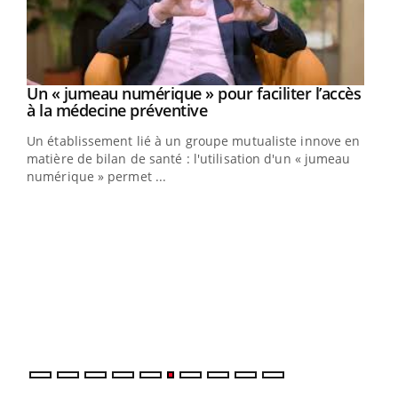
Un « jumeau numérique » pour faciliter l’accès
Youtube
Youtube
à la médecine préventive
Un établissement lié à un groupe mutualiste innove en
e
matière de bilan de santé : l'utilisation d'un « jumeau
numérique » permet ...
COU
You
Coup
vous
épis