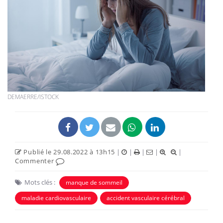
DEMAERRE/ISTOCK
Publié le 29.08.2022 à 13h15
|
|
|
|
|
Commenter
Mots clés :
manque de sommeil
maladie cardiovasculaire
accident vasculaire cérébral