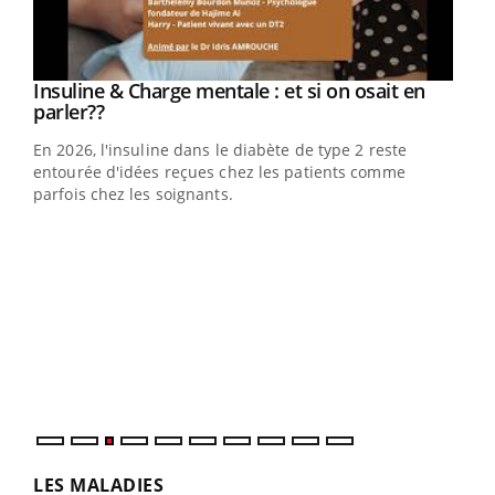
Youtube
Insuline & Charge mentale : et si on osait en
Youtube
Youtube
parler??
En 2026, l'insuline dans le diabète de type 2 reste
entourée d'idées reçues chez les patients comme
parfois chez les soignants.
Ecz
You
pour
L'ét
Vaca
Nos 
LES MALADIES