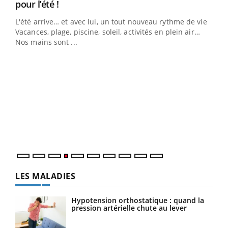
Youtube
pour l’été !
L'été arrive… et avec lui, un tout nouveau rythme de vie !
Vacances, plage, piscine, soleil, activités en plein air…
Nos mains sont ...
Dia
You
Le 
pers
ques
LES MALADIES
Hypotension orthostatique : quand la
pression artérielle chute au lever