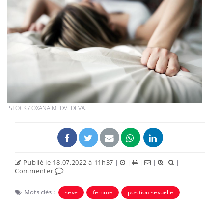
ISTOCK / OXANA MEDVEDEVA.
Publié le 18.07.2022 à 11h37
|
|
|
|
|
Commenter
Mots clés :
sexe
femme
position sexuelle