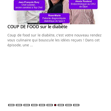
Youtube
cès
COUP DE FOOD sur le diabète
Youtube
Coup de food sur le diabète, c'est votre nouveau rendez-
 en
vous culinaire qui bouscule les idées reçues ! Dans cet
u
épisode, une ...
Qua
You
"Les
trav
DRH 