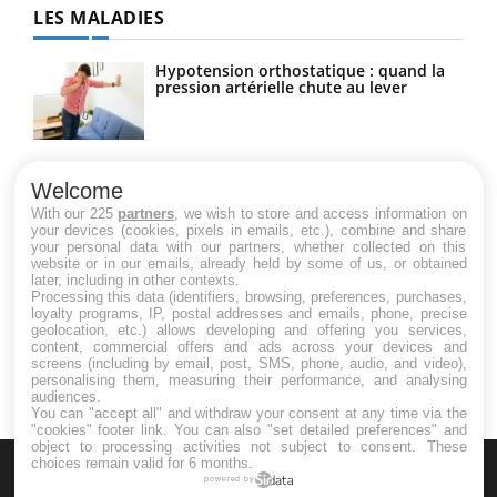
LES MALADIES
Hypotension orthostatique : quand la
pression artérielle chute au lever
Drépanocytose : une déformation des
globules rouges aux conséquences
Welcome
graves
With our 225
partners
, we wish to store and access information on
your devices (cookies, pixels in emails, etc.), combine and share
your personal data with our partners, whether collected on this
website or in our emails, already held by some of us, or obtained
Maladie de Charcot (Sclérose latérale
later, including in other contexts.
amyotrophique)
Processing this data (identifiers, browsing, preferences, purchases,
loyalty programs, IP, postal addresses and emails, phone, precise
geolocation, etc.) allows developing and offering you services,
content, commercial offers and ads across your devices and
screens (including by email, post, SMS, phone, audio, and video),
personalising them, measuring their performance, and analysing
audiences.
You can "accept all" and withdraw your consent at any time via the
"cookies" footer link
. You can also "set detailed preferences" and
object to processing activities not subject to consent. These
choices remain valid for 6 months.
powered by