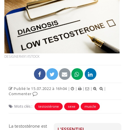
DESIGNER491/ISTOCK
Publié le 15.07.2022 à 16h04
|
|
|
|
|
Commenter
Mots clés :
testostérone
sexe
muscle
La testostérone est
L'ESSENTIEL