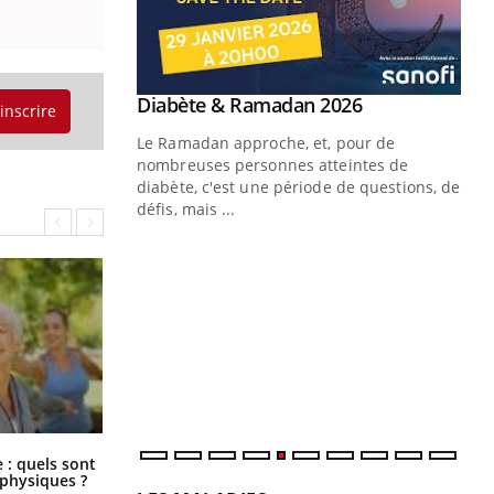
Youtube
 Mains : se
Diabète & Ramadan 2026
Youtube
'inscrire
outube
Le Ramadan approche, et, pour de
 un tout nouveau
nombreuses personnes atteintes de
plage, piscine,
diabète, c'est une période de questions, de
 air… Nos mains
défis, mais ...
Un
You
fac
pr
Un 
mut
san
num
Comment éviter une otite pendant
: quels sont
les vacances ?
 physiques ?