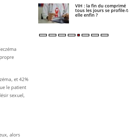
icaments GLP-1
VIH : la fin du comprimé
t-ils aussi les os
tous les jours se profile-t-
elle enfin ?
d’eczéma
 propre
eczéma, et 42%
ue le patient
ésir sexuel,
eux, alors