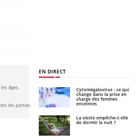
EN DIRECT
 les âges.
olorectal : une
Cytomégalovirus : ce qui
e simple aurait
change dans la prise en
la donne au Pays
charge des femmes
enceintes
es les parties
unya, dengue,
La sieste empêche-t-elle
e : que se passe-
de dormir la nuit ?
s le sud de la