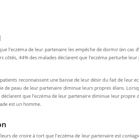
Toujours connectés :
Les méd
comment le travail
protègen
empiète de plus en plus
?
sur nos soirées
l
que l’eczéma de leur partenaire les empêche de dormir (en cas 
urs côtés, 44% des malades déclarent que l’eczéma perturbe leur
patients reconnaissent une baisse de leur désir du fait de leur 
e de peau de leur partenaire diminue leurs propres élans. Lorsq
déclarent que l’eczéma de leur partenaire diminue leur propre d
malade est un homme.
on
leurs de croire à tort que l’eczéma de leur partenaire est contagi