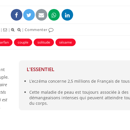
|
|
|
Commenter
arfan
couple
solitude
sésame
L'ESSENTIEL
ant
uple.
L’eczéma concerne 2,5 millions de Français de tous
Grossesse à risque : ce jus
Cancer c
aire
naturel attire l'attention
stratégi
des chercheurs
changé 
ctés
Cette maladie de peau est toujours associée à des
basque
démangeaisons intenses qui peuvent atteindre tout
i est
du corps.
s
Comment oublier les
Chikung
écrans en vacances ?
West Nil
t-il dan
France ?