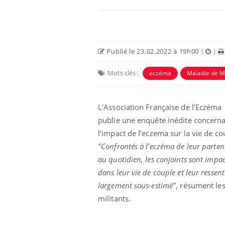
Publié le 23.02.2022 à 19h00
|
|
Mots clés :
eczéma
Maladie de M
L'Association Française de l’Eczéma
publie une enquête inédite concern
l’impact de l’eczema sur la vie de co
nt est-il trop
Comment éviter une otite
"Confrontés à l’eczéma de leur parten
 ou simplement
pendant les vacances ?
athique ?
au quotidien, les conjoints sont impa
dans leur vie de couple et leur ressent
largement sous-estimé"
, résument le
eunes enfants :
Hantavirus : un cas
rousse à
détecté chez un touriste
militants.
e pour les
en France
 ?