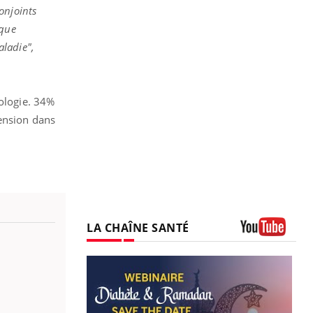
onjoints
 que
aladie",
hologie. 34%
tension dans
LA CHAÎNE SANTÉ
Youtube