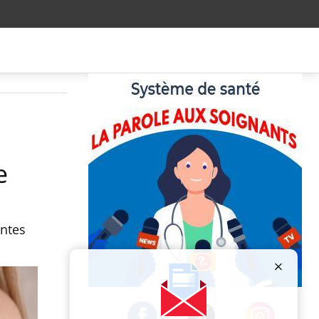
e
intes
Publicité