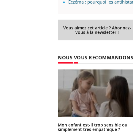
Eczéma : pourquoi les antihista
 Mains :
Carence en fer : comprendre pour
Ins
Vous aimez cet article ? Abonnez-
Youtube
You
vous à la newsletter !
Youtube
Youtube
prévenir
osa
aciles à aborder...
Fatigue, irritabilité, brouillard mental ou
En 2
poser des
même alopécie… Les symptômes de la
rest
'un proche c'est
carence en fer sont multiples ce qui la rend
pat
NOUS VOUS RECOMMANDON
...
Mon enfant est-il trop sensible ou
simplement très empathique ?