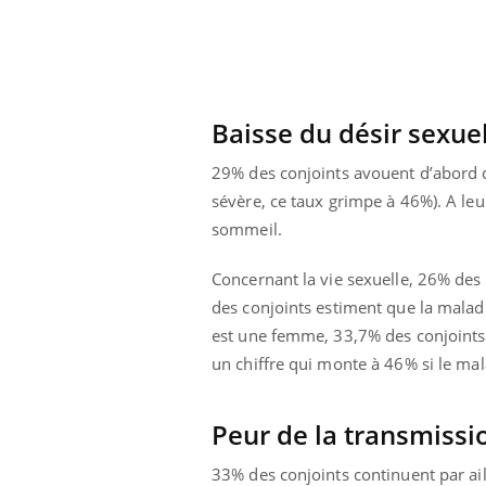
e métabolique :
Mortalité infantile : un
nt les meilleurs
rapport s’interroge sur
s physiques ?
son taux élevé en France
Baisse du désir sexue
29% des conjoints avouent d’abord 
sévère, ce taux grimpe à 46%). A le
sommeil.
Concernant la vie sexuelle, 26% des 
des conjoints estiment que la maladi
est une femme, 33,7% des conjoints 
un chiffre qui monte à 46% si le 
Peur de la transmissi
33% des conjoints continuent par ail