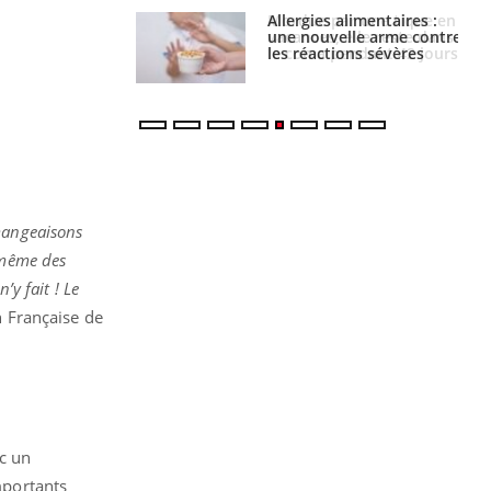
par une tique en
Allergies alimentaires :
, elle reste dans
une nouvelle arme contre
 pendant 42 jours
les réactions sévères
émangeaisons
 même des
’y fait ! Le
n Française de
c un
mportants