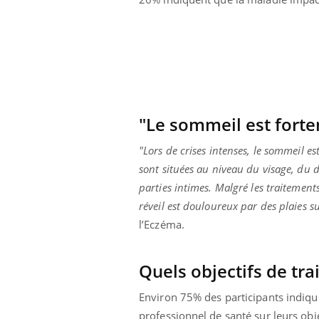
lovirus : ce qui
Pourquoi votre ventre
ans la prise en
gâche-t-il les premiers
des femmes
jours de vos vacances ?
s
"Le sommeil est fort
"Lors de crises intenses, le sommeil 
sont situées au niveau du visage, du 
parties intimes. Malgré les traitements
réveil est douloureux par des plaies su
l’Eczéma.
Quels objectifs de tra
Environ 75% des participants indiqu
professionnel de santé sur leurs obje