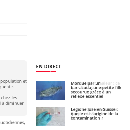
EN DIRECT
 population et
e et chaleur : ce
Mordue par un
quente.
la science
barracuda, une petite fille
secourue grâce à un
réflexe essentiel
 chez les
d à diminuer
phone nuit-il à
Légionellose en Suisse :
tissage de la
quelle est l’origine de la
?
contamination ?
quotidiennes,