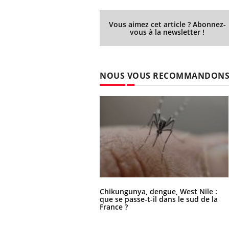
Vous aimez cet article ? Abonnez-
vous à la newsletter !
 Mains :
Carence en fer : comprendre pour
Ins
Youtube
You
Youtube
Youtube
prévenir
osa
NOUS VOUS RECOMMANDON
aciles à aborder...
Fatigue, irritabilité, brouillard mental ou
En 2
poser des
même alopécie… Les symptômes de la
rest
'un proche c'est
carence en fer sont multiples ce qui la rend
pat
...
Chikungunya, dengue, West Nile :
que se passe-t-il dans le sud de la
France ?