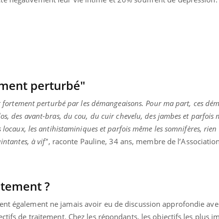
Pourquoi manger moins
Mordue 
de protéines pourrait
vacances
finalement être bénéfique
le coma
ement perturbé"
est fortement perturbé par les démangeaisons. Pour ma part, ces d
dos, des avant-bras, du cou, du cuir chevelu, des jambes et parfois
 locaux, les antihistaminiques et parfois même les somnifères, rien n
intantes, à vif"
, raconte Pauline, 34 ans, membre de l’Associatio
itement ?
ent également ne jamais avoir eu de discussion approfondie ave
ctifs de traitement. Chez les répondants, les objectifs les plus i