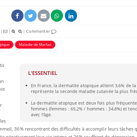
|
|
|
Commenter
opique
Maladie de Marfan
tis
L'ESSENTIEL
un
En France, la dermatite atopique atteint 3,6% de la
Fortes chaleurs :
Grossess
ent
représente la seconde maladie cutanée la plus fré
pourquoi le risque de
que dit 
noyade grimpe-t-il ?
La dermatite atopique est deux fois plus fréquente
r
femmes (femmes : 65,2% / hommes : 34,8%) et ten
avec l’âge.
Le Viagra pourrait-il
Le smart
freiner la propagation du
l'appren
les
cancer ?
lecture 
mmeil, 36% rencontrent des difficultés à accomplir leurs tâches 
e négativement leur vie intime et 26% souffrent de dépression.