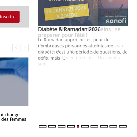
'inscrire
Youtube
 Mains : se
Diabète & Ramadan 2026
Youtube
outube
Le Ramadan approche, et, pour de
 un tout nouveau
nombreuses personnes atteintes de
plage, piscine,
diabète, c'est une période de questions, de
 air… Nos mains
défis, mais ...
Un
You
fac
pr
Un 
mut
san
num
La sieste empêche-t-elle de dormir
ui change
la nuit ?
ge des femmes