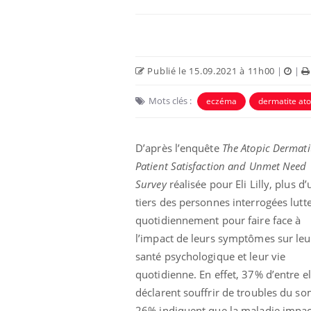
Publié le 15.09.2021 à 11h00
|
|
Mots clés :
eczéma
dermatite at
D’après l’enquête
The Atopic Dermati
Patient Satisfaction and Unmet Need
Survey
réalisée pour Eli Lilly, plus d’
unya, dengue,
La sieste empêche-t-elle
tiers des personnes interrogées lutt
e : que se passe-
de dormir la nuit ?
 le sud de la
quotidiennement pour faire face à
l’impact de leurs symptômes sur leu
santé psychologique et leur vie
icaments GLP-1
VIH : la fin du comprimé
-ils aussi les os
tous les jours se profile-t-
quotidienne. En effet, 37% d’entre el
elle enfin ?
déclarent souffrir de troubles du so
26% indiquent que la maladie impact