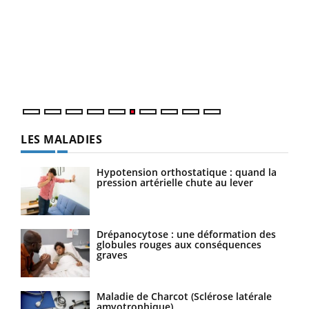
Qua
You
"Les
trav
DRH 
LES MALADIES
Hypotension orthostatique : quand la
pression artérielle chute au lever
Drépanocytose : une déformation des
globules rouges aux conséquences
graves
Maladie de Charcot (Sclérose latérale
amyotrophique)