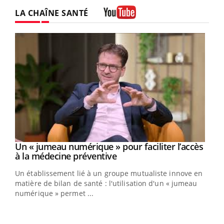
LA CHAÎNE SANTÉ
Youtube
Youtube
Un « jumeau numérique » pour faciliter l’accès
COUP DE FOOD sur le diabète
Youtube
Youtube
Youtube
à la médecine préventive
Coup de food sur le diabète, c'est votre nouveau rendez-
Un établissement lié à un groupe mutualiste innove en
vous culinaire qui bouscule les idées reçues ! Dans cet
matière de bilan de santé : l'utilisation d'un « jumeau
épisode, une ...
numérique » permet ...