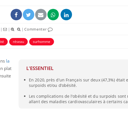
|
|
|
Commenter
ité
réseau
surhomme
ans
la
L'ESSENTIEL
n plat
nsuite
En 2020, près d’un Français sur deux (47,3%) était 
Mordue par un
Comment
r
surpoids et/ou d’obésité.
barracuda, une petite fille
sommeil
secourue grâce à un
vacance
réflexe essentiel
Les complications de l'obésité et du surpoids sont 
allant des maladies cardiovasculaires à certains ca
Légionellose en Suisse :
Bilan pr
quelle est l’origine de la
les kiné
contamination ?
bientôt 