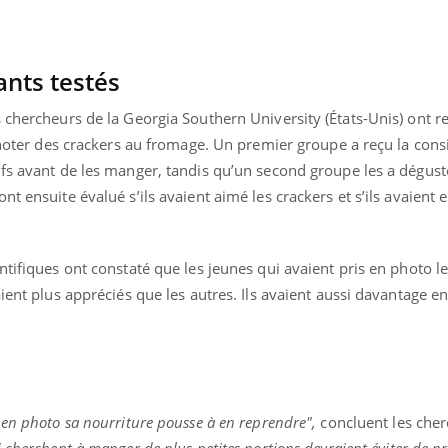
Allergies alimentaires :
TDAH : q
une nouvelle arme contre
traitem
les réactions sévères
États-Un
nts testés
 chercheurs de la Georgia Southern University (États-Unis) ont r
ignoter des crackers au fromage. Un premier groupe a reçu la con
ifs avant de les manger, tandis qu’un second groupe les a dégust
t ensuite évalué s’ils avaient aimé les crackers et s’ils avaient 
ntifiques ont constaté que les jeunes qui avaient pris en photo l
ient plus appréciés que les autres. Ils avaient aussi davantage en
 en photo sa nourriture pousse à en reprendre",
concluent les cherc