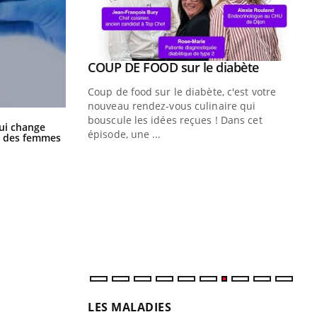
Youtube
ue » pour
COUP DE FOOD sur le diabète
Youtube
médecine
Coup de food sur le diabète, c'est votre
nouveau rendez-vous culinaire qui
n groupe
bouscule les idées reçues ! Dans cet
La sieste empêche-t-elle de dormir
ui change
ière de bilan de
épisode, une ...
la nuit ?
ge des femmes
« jumeau
Qu
You
êtr
"Le
qua
Doc
dir
LES MALADIES