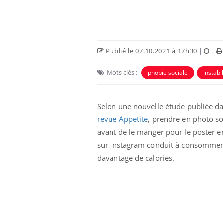
Publié le 07.10.2021 à 17h30
|
|
Mots clés :
phobie sociale
instabil
Selon une nouvelle étude publiée d
revue Appetite
, prendre en photo so
avant de le manger pour le poster e
aleurs :
Grossesse et chaleur : ce
sur Instagram conduit à consomme
 le risque de
que dit la science
rimpe-t-il ?
davantage de calories.
 pourrait-il
Le smartphone nuit-il à
la propagation du
l'apprentissage de la
lecture ?