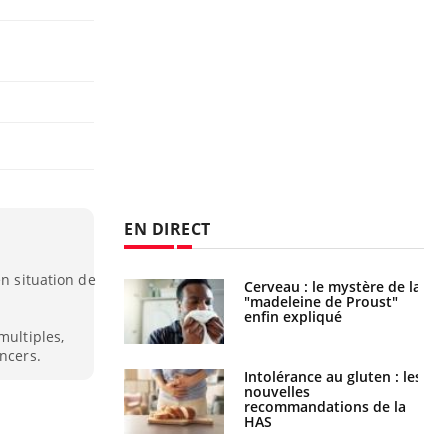
EN DIRECT
en situation de
 gérer le
Cerveau : le mystère de la
 des enfants en
"madeleine de Proust"
s ?
enfin expliqué
multiples,
ncers.
évention : ce que
Intolérance au gluten : les
s pourront
nouvelles
faire
recommandations de la
HAS