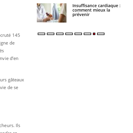
uel est ce
Insuffisance cardiaque :
ent autorisé aux
comment mieux la
is ?
prévenir
ecruté 145
signe de
és
envie d’en
eurs gâteaux
vie de se
heurs. Ils