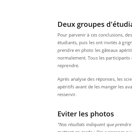
i manger moins
Mordue par une tique en
ines pourrait
vacances, elle reste dans
nt être bénéfique
le coma pendant 42 jours
Deux groupes d'étudia
Pour parvenir à ces conclusions, des
étudiants, puis les ont invités à gr
prendre en photo les gâteaux apérit
normalement. Tous les participants on
reprendre.
Après analyse des réponses, les scie
apéritifs avant de les manger les ava
resservir.
Eviter les photos
"
Nos résultats indiquent que prendre