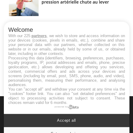
pression artérielle chute au lever
Drépanocytose : une déformation des
globules rouges aux conséquences
Welcome
graves
With our 225
partners
, we wish to store and access information on
your devices (cookies, pixels in emails, etc.), combine and share
your personal data with our partners, whether collected on this
website or in our emails, already held by some of us, or obtained
Maladie de Charcot (Sclérose latérale
later, including in other contexts.
amyotrophique)
Processing this data (identifiers, browsing, preferences, purchases,
loyalty programs, IP, postal addresses and emails, phone, precise
geolocation, etc.) allows developing and offering you services,
content, commercial offers and ads across your devices and
screens (including by email, post, SMS, phone, audio, and video),
personalising them, measuring their performance, and analysing
audiences.
You can "accept all" and withdraw your consent at any time via the
"cookies" footer link
. You can also "set detailed preferences" and
object to processing activities not subject to consent. These
choices remain valid for 6 months.
powered by
Accept all
Le site santé de référence avec chaque jour toute l'actualité