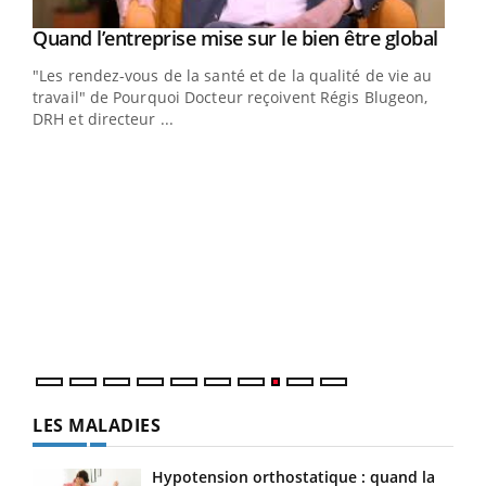
Yout
Quand l’entreprise mise sur le bien être global
Youtube
ndez-
"Les rendez-vous de la santé et de la qualité de vie au
cet
travail" de Pourquoi Docteur reçoivent Régis Blugeon,
DRH et directeur ...
Ecz
You
(3/3
Dans
vous
quot
LES MALADIES
Hypotension orthostatique : quand la