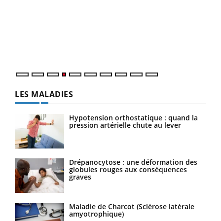
Dia
You
Le 
pers
ques
LES MALADIES
Hypotension orthostatique : quand la
pression artérielle chute au lever
Drépanocytose : une déformation des
globules rouges aux conséquences
graves
Maladie de Charcot (Sclérose latérale
amyotrophique)