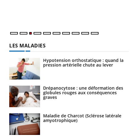
L'ét
Vaca
Nos 
LES MALADIES
Hypotension orthostatique : quand la
pression artérielle chute au lever
Drépanocytose : une déformation des
globules rouges aux conséquences
graves
Maladie de Charcot (Sclérose latérale
amyotrophique)