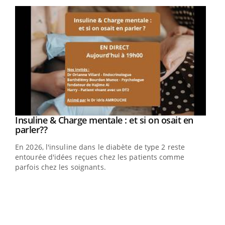
Youtube
Insuline & Charge mentale : et si on osait en
Youtube
Youtube
parler??
En 2026, l'insuline dans le diabète de type 2 reste
entourée d'idées reçues chez les patients comme
parfois chez les soignants.
Ecz
You
pour