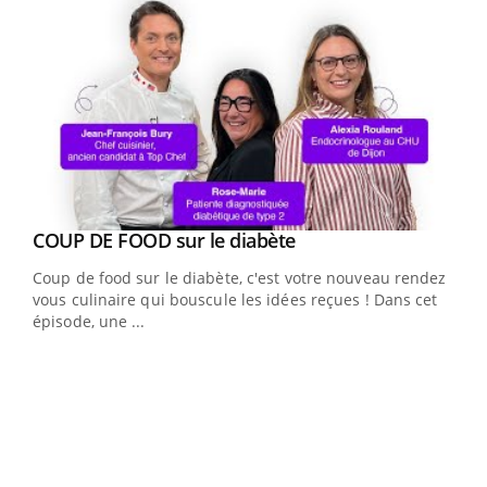
Youtube
cès
COUP DE FOOD sur le diabète
Youtube
Coup de food sur le diabète, c'est votre nouveau rendez-
 en
vous culinaire qui bouscule les idées reçues ! Dans cet
u
épisode, une ...
Qua
You
"Les
trav