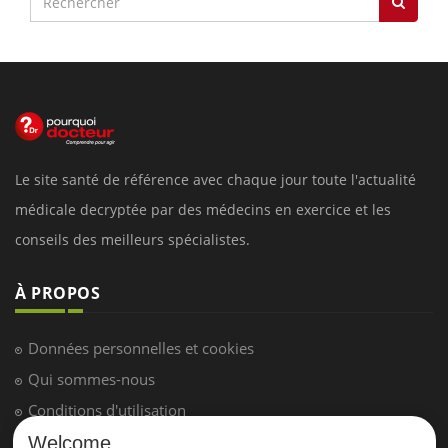
Le site santé de référence avec chaque jour toute l'actualité
médicale decryptée par des médecins en exercice et les
conseils des meilleurs spécialistes.
À PROPOS
Données personnelles et cookies
Qui sommes-nous
Conditions d'utilisation
Plan du site
Welcome