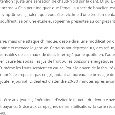
ention ; juste une sensation de chaud-froid sur la dent. Et puis,
ccroc. « Cela peut indiquer que l’émail, sui sert de bouclier, est
its symptômes signalent que vous êtes victime d’une érosion denta
 souffrent, selon une étude européenne présentée au congrès int
Les troubles du sommeil
Syndrom
modifient votre cerveau !
quels so
exercice
arie, mais une attaque chimique, c’est-à-dire, une modification 
 dentine et menace la gencive. Certains antidépresseurs, des reflux,
Mon enfant est-il trop
Comment
sensible ou simplement
pendant
onsables de ces maux de dent. Interrogé par le quotidien, l’aute
très empathique ?
en cause les sodas, les jus de fruit ou les boissons énergétiques 
même les fruits seraient en cause. Pour le doyen de la faculté 
Bébés, jeunes enfants :
Hantavir
r après les repas et pas en grignotant au bureau. Le brossage de
quelle trousse à
détecté 
pharmacie pour les
en Fran
 ajoute le journal. L’idéal est d’attendre 20-30 minutes après avo
vacances ?
-être aux jeunes générations d’éviter le fauteuil du dentiste ave
nt payants. Grâce aux campagnes de sensibilisation, la carie rec
pas.