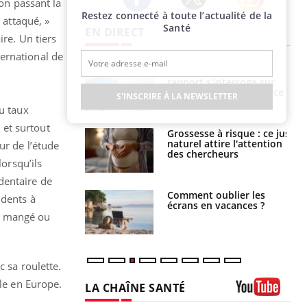
 on passant la
Restez connecté à toute l’actualité de la
Twitter
Facebook
Instagram
 attaqué, »
Santé
EN DIRECT
ire. Un tiers
ernational de
e métabolique :
Mortalité infantile : un
nt les meilleurs
rapport s’interroge sur
s physiques ?
son taux élevé en France
S'INSCRIRE À LA NEWSLETTER
du taux
 et surtout
 éviter une otite
Grossesse à risque : ce jus
 les vacances ?
naturel attire l'attention
ur de l’étude
des chercheurs
lorsqu’ils
dentaire de
us : un cas
Comment oublier les
 dents à
chez un touriste
écrans en vacances ?
ce
ir mangé ou
c sa roulette.
ule en Europe.
LA CHAÎNE SANTÉ
Youtube