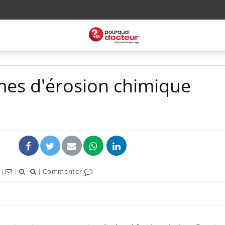
imes d'érosion chimique
|
|
|
Commenter