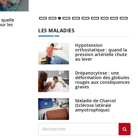
Syndrome métabolique : quels sont
 quelle
les meilleurs exercices physiques ?
ur les
LES MALADIES
Hypotension
orthostatique : quand la
pression artérielle chute
au lever
Drépanocytose : une
déformation des globules
rouges aux conséquences
graves
Maladie de Charcot
(Sclérose latérale
amyotrophique)