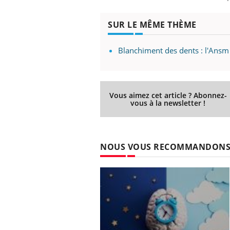
SUR LE MÊME THÈME
Blanchiment des dents : l'Ansm
Vous aimez cet article ? Abonnez-
Ecz
You
vous à la newsletter !
exp
Il y
d'au
ques
NOUS VOUS RECOMMANDON
mont