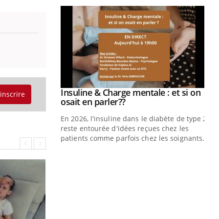
prendre pour
illard mental ou
ptômes de la
ples ce qui la rend
Insuline & Charge mentale : et si on
Youtube
'inscrire
Youtube
osait en parler??
En 2026, l'insuline dans le diabète de type 2
reste entourée d'idées reçues chez les
patients comme parfois chez les soignants.
Ec
You
pré
L'é
ryt
sol
sont