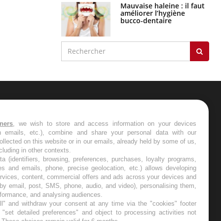
Mauvaise haleine : il faut
améliorer l’hygiène
bucco-dentaire
ER
tners
, we wish to store and access information on your devices
in emails, etc.), combine and share your personal data with our
s les semaines les meilleures
ollected on this website or in our emails, already held by some of us,
ncluding in other contexts.
ta (identifiers, browsing, preferences, purchases, loyalty programs,
es and emails, phone, precise geolocation, etc.) allows developing
ervices, content, commercial offers and ads across your devices and
 by email, post, SMS, phone, audio, and video), personalising them,
RE
rformance, and analysing audiences.
l" and withdraw your consent at any time via the "cookies" footer
"set detailed preferences" and object to processing activities not