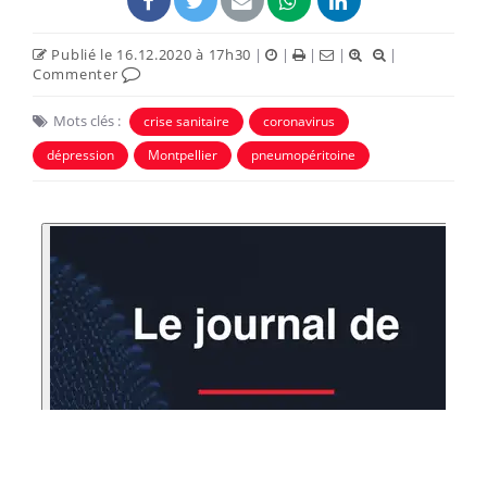
Publié le 16.12.2020 à 17h30
|
|
|
|
|
Commenter
Mots clés :
crise sanitaire
coronavirus
dépression
Montpellier
pneumopéritoine