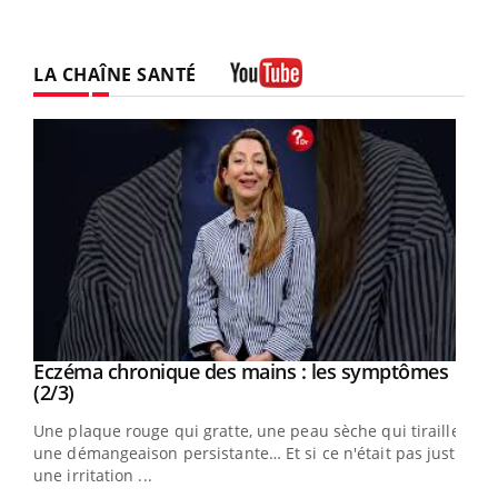
LA CHAÎNE SANTÉ
Youtube
Eczéma chronique des mains : les symptômes
Youtube
Youtube
(2/3)
ris,
Une plaque rouge qui gratte, une peau sèche qui tiraille,
une démangeaison persistante… Et si ce n'était pas juste
une irritation ...