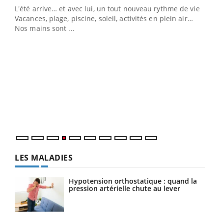
L'été arrive… et avec lui, un tout nouveau rythme de vie !
Vacances, plage, piscine, soleil, activités en plein air…
Nos mains sont ...
Dia
You
Le 
pers
ques
LES MALADIES
Hypotension orthostatique : quand la
pression artérielle chute au lever