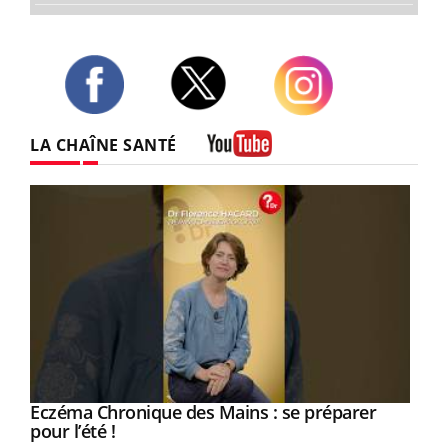
Twitter
Facebook
Instagram
LA CHAÎNE SANTÉ
Youtube
Eczéma Chronique des Mains : se préparer
Youtube
Youtube
pour l’été !