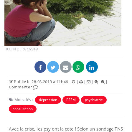
HOUIN GERARD/SIPA
Publié le 28.08.2013 à 11h46
|
|
|
|
|
Commenter
Mots clés :
dépression
PSSM
psychiatrie
consultation
Avec la crise, les psy ont la cote ! Selon
un sondage TNS