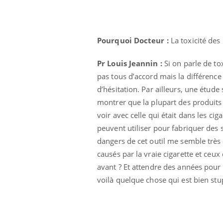
patients comme parfois chez les soignants.
sole
sont
Pourquoi Docteur :
La toxicité des
Pr Louis Jeannin :
Si on parle de tox
pas tous d’accord mais la différence
d’hésitation. Par ailleurs, une étud
montrer que la plupart des produits 
voir avec celle qui était dans les cig
peuvent utiliser pour fabriquer des 
dangers de cet outil me semble trè
causés par la vraie cigarette et ceu
avant ? Et attendre des années pour f
voilà quelque chose qui est bien stu