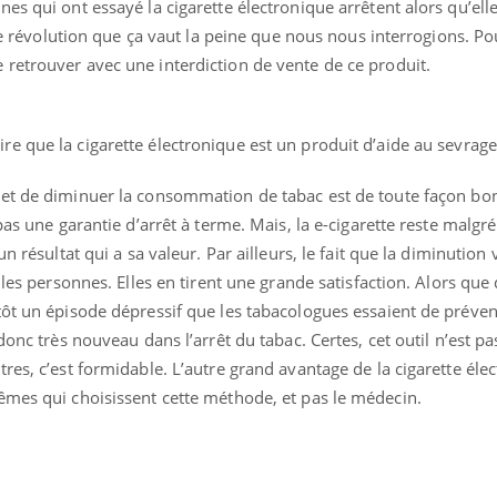
es qui ont essayé la cigarette électronique arrêtent alors qu’ell
lle révolution que ça vaut la peine que nous nous interrogions. Po
retrouver avec une interdiction de vente de ce produit.
re que la cigarette électronique est un produit d’aide au sevrage
et de diminuer la consommation de tabac est de toute façon bon
pas une garantie d’arrêt à terme. Mais, la e-cigarette reste malgré
n résultat qui a sa valeur. Par ailleurs, le fait que la diminution v
 les personnes. Elles en tirent une grande satisfaction. Alors que
tôt un épisode dépressif que les tabacologues essaient de préven
donc très nouveau dans l’arrêt du tabac. Certes, cet outil n’est pa
res, c’est formidable. L’autre grand avantage de la cigarette éle
êmes qui choisissent cette méthode, et pas le médecin.
éma Chronique des Mains : se
Diabète & Ramadan 
tube
Youtube
Youtube
parer pour l’été !
Le Ramadan approche, et,
é arrive… et avec lui, un tout nouveau
nombreuses personnes at
me de vie ! Vacances, plage, piscine,
diabète, c'est une périod