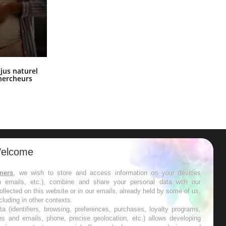
Comment oublier les écrans en
 jus naturel
vacances ?
chercheurs
elcome
ER
tners
, we wish to store and access information on your devices
in emails, etc.), combine and share your personal data with our
s les semaines les meilleures
ollected on this website or in our emails, already held by some of us,
ncluding in other contexts.
ta (identifiers, browsing, preferences, purchases, loyalty programs,
es and emails, phone, precise geolocation, etc.) allows developing