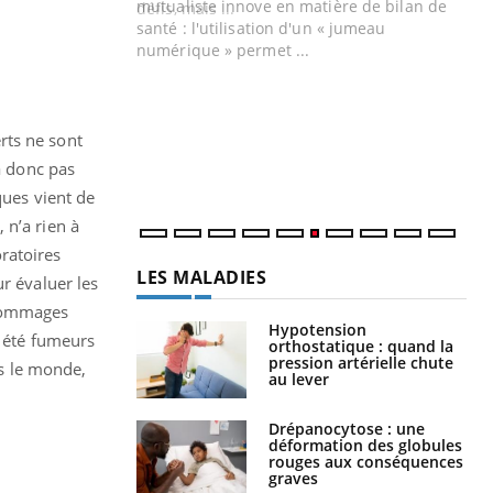
mutualiste innove en matière de bilan de
santé : l'utilisation d'un « jumeau
CO
You
numérique » permet ...
Cou
nou
bou
erts ne sont
épi
a donc pas
ques vient de
 n’a rien à
oratoires
LES MALADIES
r évaluer les
 dommages
Hypotension
t été fumeurs
orthostatique : quand la
pression artérielle chute
ns le monde,
au lever
Drépanocytose : une
déformation des globules
rouges aux conséquences
graves