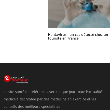
Hantavirus : un cas détecté chez un
touriste en France
Le site santé de référence avec chaque jour toute l'actualité
médicale decryptée par des médecins en exercice et les
conseils des meilleurs spécialistes.