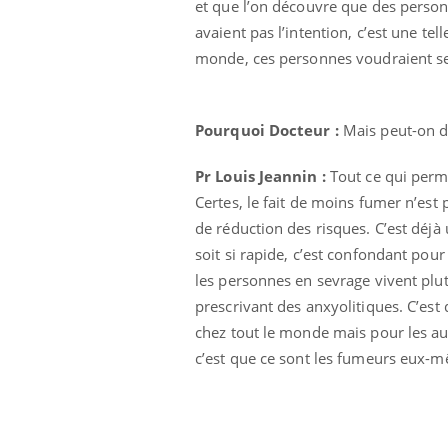
et que l’on découvre que des personn
avaient pas l’intention, c’est une te
monde, ces personnes voudraient se 
Pourquoi Docteur :
Mais peut-on di
Pr Louis Jeannin :
Tout ce qui perm
Certes, le fait de moins fumer n’est 
de réduction des risques. C’est déjà u
prendre pour
soit si rapide, c’est confondant pour
les personnes en sevrage vivent plu
llard mental ou
prescrivant des anxyolitiques. C’est 
tômes de la
les ce qui la rend
chez tout le monde mais pour les aut
c’est que ce sont les fumeurs eux-m
Insuline & Charge mentale : et si on
Ecz
Youtube
You
Youtube
osait en parler??
pré
En 2026, l'insuline dans le diabète de type 2
L'ét
reste entourée d'idées reçues chez les
ryth