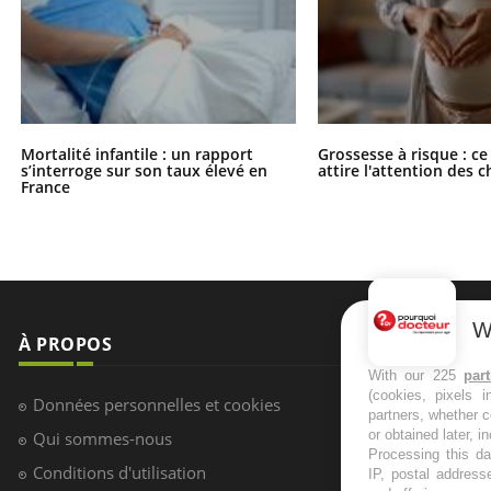
Mortalité infantile : un rapport
Grossesse à risque : ce
s’interroge sur son taux élevé en
attire l'attention des 
France
W
À PROPOS
NEWSLETT
With our 225
par
(cookies, pixels 
Recevez toute
Données personnelles et cookies
partners, whether c
infos santé
or obtained later, i
Qui sommes-nous
Processing this da
Conditions d'utilisation
IP, postal address