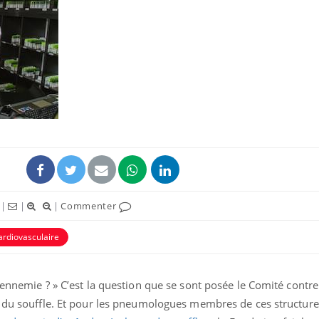
La sieste empêche-t-elle
Fortes c
de dormir la nuit ?
pourquo
noyade g
VIH : la fin du comprimé
Le Viagr
tous les jours se profile-t-
freiner 
elle enfin ?
cancer ?
Pourquoi votre ventre
Pourquo
|
|
|
Commenter
gâche-t-il les premiers
de prot
jours de vos vacances ?
finalem
ardiovasculaire
 ennemie ? » C’est la question que se sont posée le Comité contre
n du souffle. Et pour les pneumologues membres de ces structure