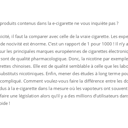
il, activités en plein air… Nos mains
défis, mais ...
 ...
 produits contenus dans la e-cigarette ne vous inquiète pas ?
icité, il faut la comparer avec celle de la vraie cigarette. Les exp
 de nocivité est énorme. C’est un rapport de 1 pour 1000 ! Il n’y 
e sur les principales marques européennes de cigarettes électroni
sont de qualité pharmacologique. Donc, la nicotine par exemple,
arettes chinoises. Elle est de qualité semblable à celle que les lab
substituts nicotiniques. Enfin, mener des études à long terme pou
s compliqué. Comment voulez-vous faire la différence entre les
x dus à la e-cigarette dans la mesure où les vapoteurs ont souven
aire une législation alors qu’il y a des millions d’utilisateurs da
pide !