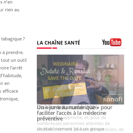
es n’en
ur rien au
 tabagique ?
LA CHAÎNE SANTÉ
Youtube
 à prendre.
 tout un outil
oire l’arrêt
 d’habitude,
ir en
s efficace
ctronique,
Youtube
2026
Un « jumeau numérique » pour
Youtube
faciliter l’accès à la médecine
 pour de
Youtube
préventive
teintes de
Un établissement lié à un groupe
e de questions, de