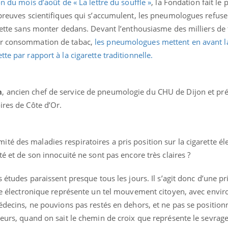
on du mois d’août de « La lettre du souffle »
, la Fondation fait le 
 preuves scientifiques qui s’accumulent, les pneumologues refuse
arette sans monter dedans. Devant l’enthousiasme des milliers d
ur consommation de tabac,
les pneumologues mettent en avant la
te par rapport à la cigarette traditionnelle.
n
, ancien chef de service de pneumologie du CHU de Dijon et pr
ires de Côte d’Or.
ité des maladies respiratoires a pris position sur la cigarette é
té et de son innocuité ne sont pas encore très claires ?
s études paraissent presque tous les jours. Il s’agit donc d’une pr
tte électronique représente un tel mouvement citoyen, avec envir
médecins, ne pouvions pas restés en dehors, et ne pas se position
leurs, quand on sait le chemin de croix que représente le sevrag