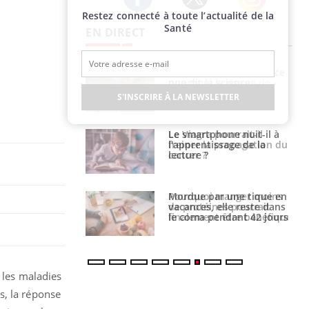
Restez connecté à toute l’actualité de la
Twitter
Facebook
Instagram
Santé
EN DIRECT
haleurs :
Grossesse et chaleur : ce
i le risque de
que dit la science
rimpe-t-il ?
S'INSCRIRE À LA NEWSLETTER
a pourrait-il
Le smartphone nuit-il à
la propagation du
l'apprentissage de la
lecture ?
i manger moins
Mordue par une tique en
éines pourrait
vacances, elle reste dans
ent être bénéfique
le coma pendant 42 jours
 les maladies
s, la réponse