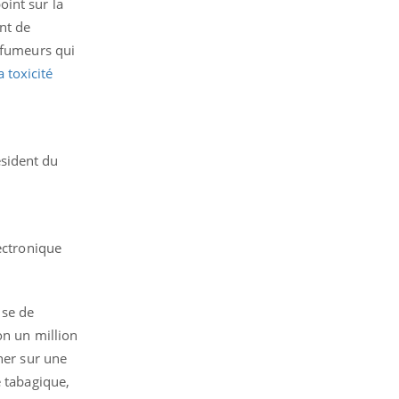
point sur la
nt de
e fumeurs qui
 toxicité
ésident du
lectronique
ise de
on un million
ner sur une
e tabagique,