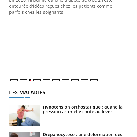
entourée d'idées reçues chez les patients comme
parfois chez les soignants.
Ecz
You
pour
L'ét
Vaca
Nos 
LES MALADIES
Hypotension orthostatique : quand la
pression artérielle chute au lever
Drépanocytose : une déformation des