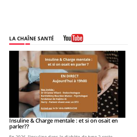
LA CHAÎNE SANTÉ
Youtube
Youtube
Insuline & Charge mentale : et si on osait en
Youtube
Youtube
parler??
En 2026, l'insuline dans le diabète de type 2 reste