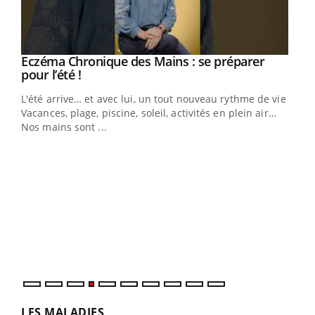
Eczéma Chronique des Mains : se préparer
Youtube
Youtube
pour l’été !
L'été arrive… et avec lui, un tout nouveau rythme de vie !
Vacances, plage, piscine, soleil, activités en plein air…
Nos mains sont ...
Dia
You
Le 
pers
ques
LES MALADIES