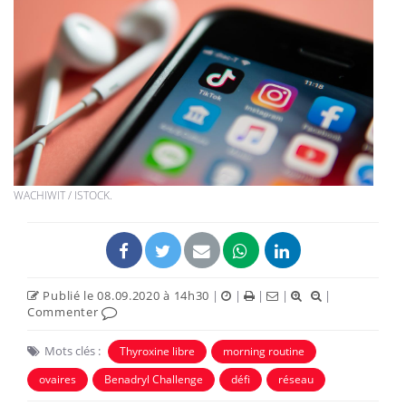
WACHIWIT / ISTOCK.
Publié le 08.09.2020 à 14h30
|
|
|
|
|
Commenter
Mots clés :
Thyroxine libre
morning routine
ovaires
Benadryl Challenge
défi
réseau