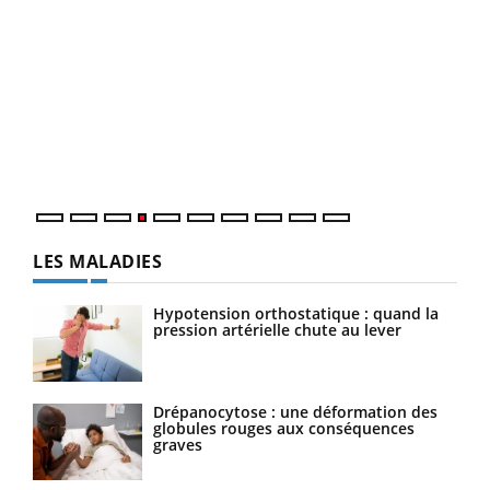
Dia
You
Le 
pers
ques
LES MALADIES
Hypotension orthostatique : quand la
pression artérielle chute au lever
Drépanocytose : une déformation des
globules rouges aux conséquences
graves