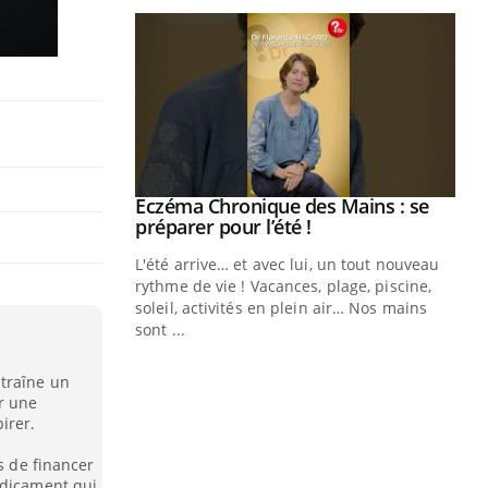
ale : et si on
Eczéma Chronique des Mains : se
Youtube
ube
Youtube
préparer pour l’été !
e diabète de type 2
L'été arrive… et avec lui, un tout nouveau
çues chez les
rythme de vie ! Vacances, plage, piscine,
ez les soignants.
soleil, activités en plein air… Nos mains
sont ...
Di
You
ntraîne un
Le 
r une
nom
irer.
dia
défi
s de financer
édicament qui