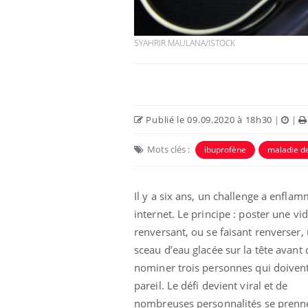
SYAHRIR MAULANA/ISTOCK
Publié le 09.09.2020 à 18h30
|
|
Eczéma Chronique des Mains :
Car
Youtube
You
Youtube
expliquer ma maladie
pré
Mots clés :
ibuprofène
maladie d
Il y a des sujets qui sont faciles à aborder...
Fati
d'autres non ! D'un côté, poser des
mêm
questions sur la maladie d'un proche c'est
care
Il y a six ans, un challenge a enfla
montrer ...
...
internet. Le principe : poster une vi
renversant, ou se faisant renverser,
sceau d’eau glacée sur la tête avant 
nominer trois personnes qui doivent
pareil. Le défi devient viral et de
nombreuses personnalités se prenn