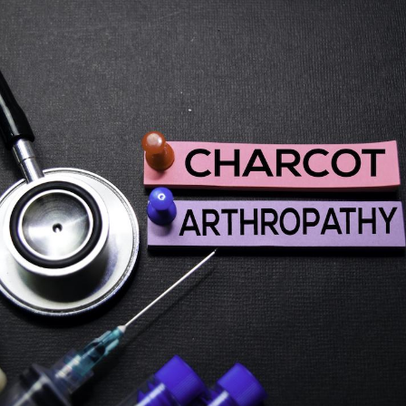
Syndrome métabolique :
Mortalit
quels sont les meilleurs
rapport 
exercices physiques ?
son tau
Comment éviter une otite
Grossess
pendant les vacances ?
naturel 
des che
Hantavirus : un cas
Comment
détecté chez un touriste
écrans 
en France