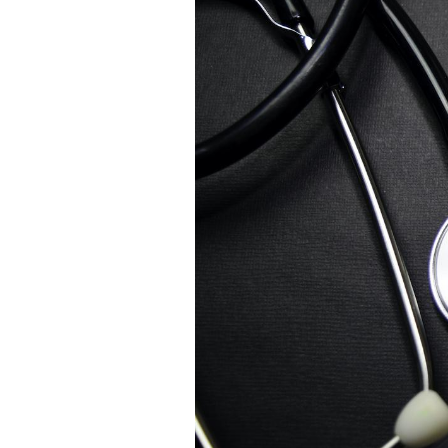
Les troubles du sommeil
modifient votre cerveau !
Mon enfant est-il trop
sensible ou simplement
très empathique ?
Bébés, jeunes enfants :
quelle trousse à
pharmacie pour les
vacances ?