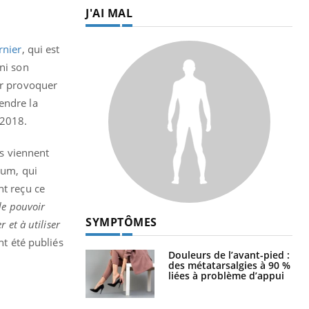
J'AI MAL
rnier
, qui est
 ni son
ar provoquer
endre la
 2018.
ts viennent
ium, qui
nt reçu ce
de pouvoir
SYMPTÔMES
 et à utiliser
nt été publiés
Douleurs de l’avant-pied :
des métatarsalgies à 90 %
liées à problème d’appui