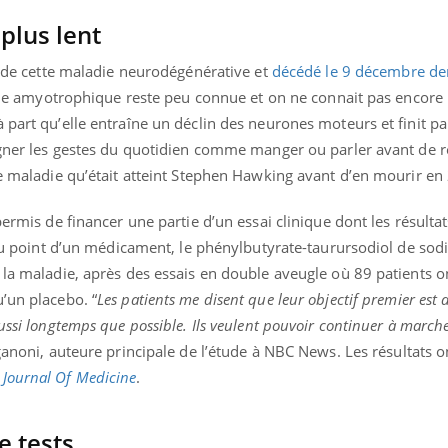
plus lent
nt de cette maladie neurodégénérative et
décédé le 9 décembre de
érale amyotrophique reste peu connue et on ne connait pas encore
 part qu’elle entraîne un déclin des neurones moteurs et finit p
gagner les gestes du quotidien comme manger ou parler avant de r
te maladie qu’était atteint Stephen Hawking avant d’en mourir en
permis de financer une partie d’un essai clinique dont les résulta
e au point d’un médicament, le phénylbutyrate-taurursodiol de sod
 la maladie, après des essais en double aveugle où 89 patients o
’un placebo. “
Les patients me disent que leur objectif premier est 
ssi longtemps que possible. Ils veulent pouvoir continuer à marcher
aganoni, auteure principale de l’étude à NBC News. Les résultats o
Journal Of Medicine
.
e tests