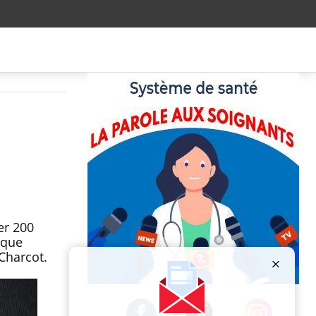
er 200
ique
Charcot.
Publicité