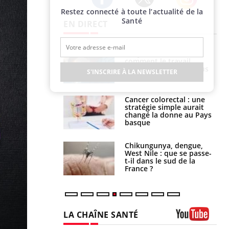
Restez connecté à toute l’actualité de la
Twitter
Facebook
Instagram
Santé
EN DIRECT
é infantile : un
Toujours connectés :
s’interroge sur
comment le travail
x élevé en France
empiète de plus en plus
S'INSCRIRE À LA NEWSLETTER
sur nos soirées
e à risque : ce jus
Cancer colorectal : une
attire l'attention
stratégie simple aurait
rcheurs
changé la donne au Pays
basque
 oublier les
Chikungunya, dengue,
en vacances ?
West Nile : que se passe-
t-il dans le sud de la
France ?
LA CHAÎNE SANTÉ
Youtube