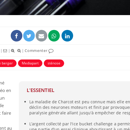
|
|
|
Commenter
ence en fer : comprendre pour
Insuline & Charge ment
tube
Youtube
Youtube
Yout
venir
osait en parler??
e berger
Mediapart
sténose
gue, irritabilité, brouillard mental ou
En 2026, l'insuline dans l
e alopécie… Les symptômes de la
reste entourée d'idées re
nce en fer sont multiples ce qui la rend
patients comme parfois ch
mmé
L'ESSENTIEL
déo en
 un
La maladie de Charcot est peu connue mais elle e
de
déclin des neurones moteurs et finit par provoque
 faire
paralysie générale allant jusqu'à empêcher de resp
L’argent collecté par l'ice bucket challenge a permi
ent au
une partie d’un essai clinique aboutissant à un m