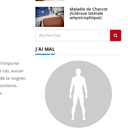
Maladie de Charcot
(Sclérose latérale
amyotrophique)
J'AI MAL
 n’importe
s cas, aucun
de la soigner.
fonctions
ic.