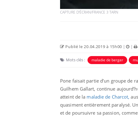
CAPTURE D'ÉCRAN/FRANCE 3 TARN
Publié le 20.04.2019 à 15h00
|
|
Mots clés :
maladie de berger
mu
Pone faisait partie d’un groupe de 
Guilhem Gallart, continue aujourd’hu
atteint de la
maladie de Charcot,
aus
quasiment entièrement paralysé. Un 
et de poursuivre sa passion, comme