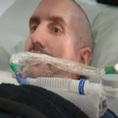
Toujours connectés :
Les méd
comment le travail
protègen
empiète de plus en plus
?
sur nos soirées
Cancer colorectal : une
Cytomég
stratégie simple aurait
change d
changé la donne au Pays
charge 
basque
enceint
Chikungunya, dengue,
La siest
West Nile : que se passe-
de dormi
t-il dans le sud de la
France ?