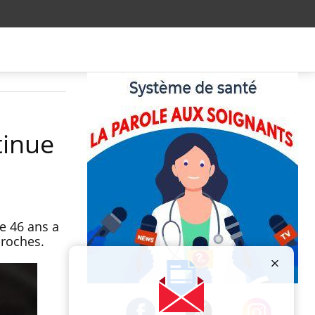
tinue
e 46 ans a
proches.
Publicité