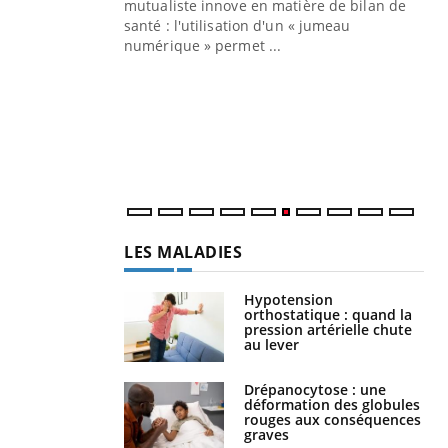
mutualiste innove en matière de bilan de
santé : l'utilisation d'un « jumeau
CO
You
numérique » permet ...
Cou
nou
bou
épi
LES MALADIES
Hypotension
orthostatique : quand la
pression artérielle chute
au lever
Drépanocytose : une
déformation des globules
rouges aux conséquences
graves