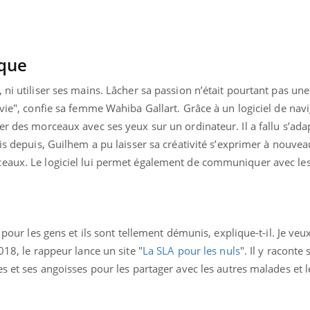
ique
 ni utiliser ses mains. Lâcher sa passion n’était pourtant pas une
 vie", confie sa femme Wahiba Gallart. Grâce à un logiciel de nav
er des morceaux avec ses yeux sur un ordinateur. Il a fallu s’adap
is depuis, Guilhem a pu laisser sa créativité s’exprimer à nouveau
eaux. Le logiciel lui permet également de communiquer avec les
 pour les gens et ils sont tellement démunis, explique-t-il. Je veu
éma Chronique des Mains : se
Diabète & Ramadan 
tube
Youtube
018, le rappeur lance un site "
La SLA pour les nuls
". Il y raconte
Youtube
parer pour l’été !
es et ses angoisses pour les partager avec les autres malades et 
Le Ramadan approche, et,
é arrive… et avec lui, un tout nouveau
nombreuses personnes at
me de vie ! Vacances, plage, piscine,
diabète, c'est une périod