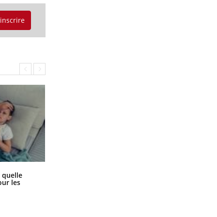
'inscrire
Syndrome métabolique : quels sont
 quelle
les meilleurs exercices physiques ?
ur les