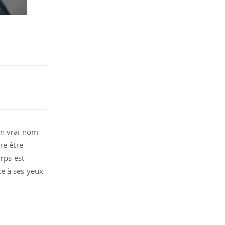
on vrai nom
re être
rps est
ce à ses yeux