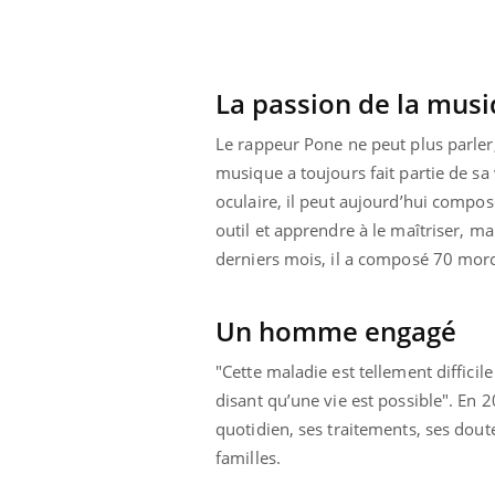
La passion de la mus
Le rappeur Pone ne peut plus parler,
musique a toujours fait partie de sa
oculaire, il peut aujourd’hui compos
outil et apprendre à le maîtriser, ma
derniers mois, il a composé 70 morc
Un homme engagé
"Cette maladie est tellement difficile
prendre pour
Insuline & Charge mentale : et si on
Ecz
Youtube
You
disant qu’une vie est possible". En 2
Youtube
osait en parler??
pré
quotidien, ses traitements, ses dout
familles.
llard mental ou
En 2026, l'insuline dans le diabète de type 2
L'ét
tômes de la
reste entourée d'idées reçues chez les
ryth