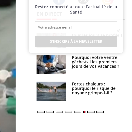
Restez connecté à toute l’actualité de la
Twitter
Facebook
Instagram
Santé
EN DIRECT
icaments GLP-1
VIH : la fin du comprimé
t-ils aussi les os
tous les jours se profile-t-
elle enfin ?
S'INSCRIRE À LA NEWSLETTER
alovirus : ce qui
Pourquoi votre ventre
ans la prise en
gâche-t-il les premiers
des femmes
jours de vos vacances ?
es
e empêche-t-elle
Fortes chaleurs :
r la nuit ?
pourquoi le risque de
noyade grimpe-t-il ?