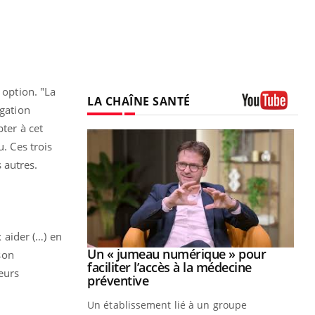
 option. "La
LA CHAÎNE SANTÉ
igation
Youtube
ter à cet
. Ces trois
 autres.
x aider (…) en
Youtube
2026
Un « jumeau numérique » pour
Youtube
 son
faciliter l’accès à la médecine
leurs
 pour de
Youtube
préventive
teintes de
Un établissement lié à un groupe
e de questions, de