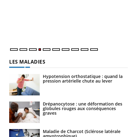
Dia
You
Le 
pers
ques
LES MALADIES
Hypotension orthostatique : quand la
pression artérielle chute au lever
Drépanocytose : une déformation des
globules rouges aux conséquences
graves
Maladie de Charcot (Sclérose latérale
amyotrophique)