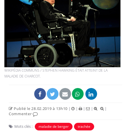
WIKIPÉDIA COMMUNS / STEPHEN HAWKING ÉTAIT ATTEINT DE LA
MALADIE DE CHARCOT.
Publié le 28.02.2019 à 13h10
|
|
|
|
|
Commenter
Mots clés :
maladie de berger
trachée