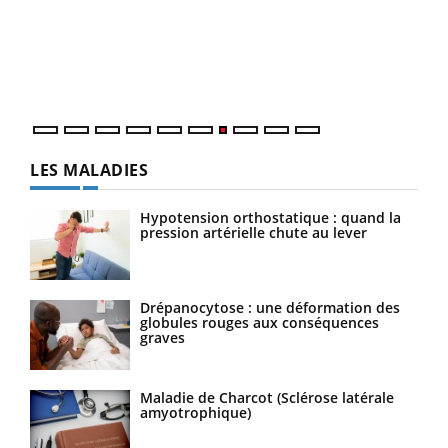
"Les
trav
DRH 
LES MALADIES
Hypotension orthostatique : quand la
pression artérielle chute au lever
Drépanocytose : une déformation des
globules rouges aux conséquences
graves
Maladie de Charcot (Sclérose latérale
amyotrophique)