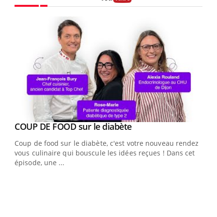
Youtube
Youtube
cès
COUP DE FOOD sur le diabète
Youtube
Coup de food sur le diabète, c'est votre nouveau rendez-
 en
vous culinaire qui bouscule les idées reçues ! Dans cet
u
épisode, une ...
Qua
You