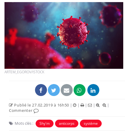
ARTEM_EGOROV/ISTOCK
Publié le 27.02.2019 à 16h50
|
|
|
|
|
Commenter
Mots clés :
Shy'm
anticorps
système