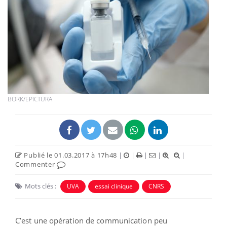
BORK/EPICTURA
Publié le 01.03.2017 à 17h48
|
|
|
|
|
Commenter
Mots clés :
UVA
essai clinique
CNRS
C’est une opération de communication peu