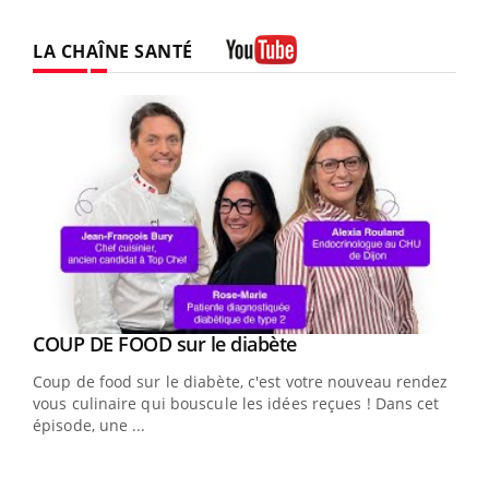
LA CHAÎNE SANTÉ
Youtube
Youtube
cès
COUP DE FOOD sur le diabète
Youtube
Coup de food sur le diabète, c'est votre nouveau rendez-
 en
vous culinaire qui bouscule les idées reçues ! Dans cet
u
épisode, une ...