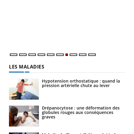
Qua
You
"Les
trav
DRH 
LES MALADIES
Hypotension orthostatique : quand la
pression artérielle chute au lever
Drépanocytose : une déformation des
globules rouges aux conséquences
graves