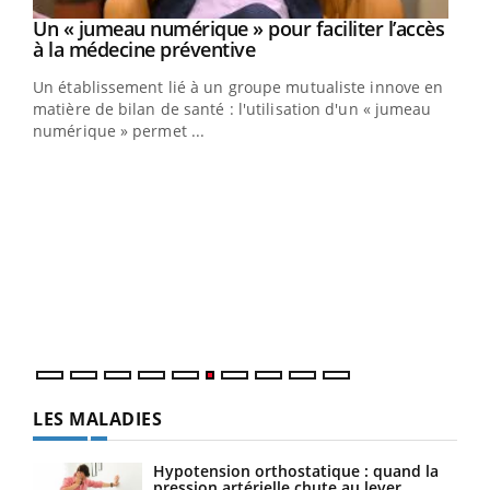
Un « jumeau numérique » pour faciliter l’accès
Youtube
Youtube
à la médecine préventive
Un établissement lié à un groupe mutualiste innove en
e
matière de bilan de santé : l'utilisation d'un « jumeau
numérique » permet ...
COU
You
Coup
vous
épis
LES MALADIES
Hypotension orthostatique : quand la
pression artérielle chute au lever