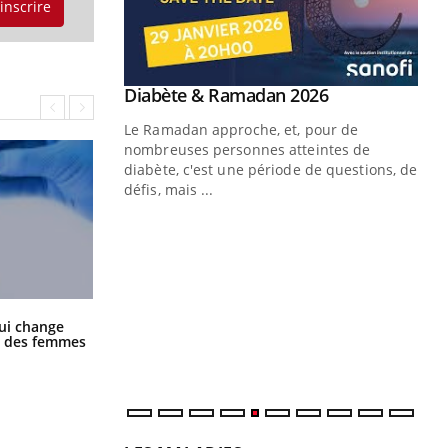
'inscrire
Youtube
Diabète & Ramadan 2026
Youtube
Le Ramadan approche, et, pour de
nombreuses personnes atteintes de
diabète, c'est une période de questions, de
défis, mais ...
Un « jumeau numérique » pour
CO
Youtube
You
faciliter l’accès à la médecine
Youtube
Cou
préventive
nou
Un établissement lié à un groupe
bou
mutualiste innove en matière de bilan de
épi
La sieste empêche-t-elle de dormir
ui change
la nuit ?
santé : l'utilisation d'un « jumeau
ge des femmes
numérique » permet ...