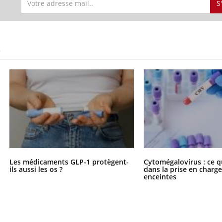
S
éma Chronique des Mains : se
tube
S
Youtube
parer pour l’été !
é arrive… et avec lui, un tout nouveau
me de vie ! Vacances, plage, piscine,
il, activités en plein air… Nos mains
 ...
Les médicaments GLP-1 protègent-
Cytomégalovirus : ce q
ils aussi les os ?
dans la prise en char
enceintes