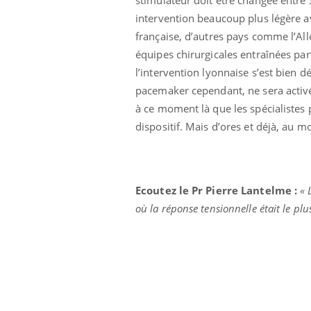
 votre ventre
Pourquoi manger moins
intervention beaucoup plus légère a
l les premiers
de protéines pourrait
 vos vacances ?
finalement être bénéfique
française, d’autres pays comme l’All
équipes chirurgicales entraînées par
l’intervention lyonnaise s’est bien d
pacemaker cependant, ne sera activé
à ce moment là que les spécialistes p
dispositif. Mais d’ores et déjà, au m
Ecoutez le Pr Pierre Lantelme :
« 
où la réponse tensionnelle était le pl