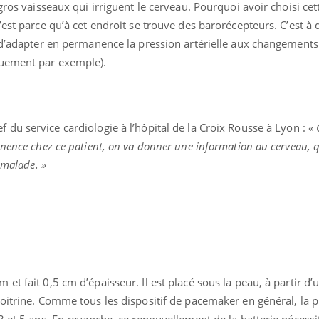
gros vaisseaux qui irriguent le cerveau. Pourquoi avoir choisi ce
est parce qu’à cet endroit se trouve des barorécepteurs. C’est à 
 d’adapter en permanence la pression artérielle aux changements 
quement par exemple).
f du service cardiologie à l’hôpital de la Croix Rousse à Lyon : «
nence chez ce patient, on va donner une information au cerveau, q
 malade. »
Grossesse et chaleur : ce
que dit la science
Le smartphone nuit-il à
l'apprentissage de la
t fait 0,5 cm d’épaisseur. Il est placé sous la peau, à partir d’
lecture ?
oitrine. Comme tous les dispositif de pacemaker en général, la p
3 et 5 ans. En revanche, ce renouvellement de la batterie nécess