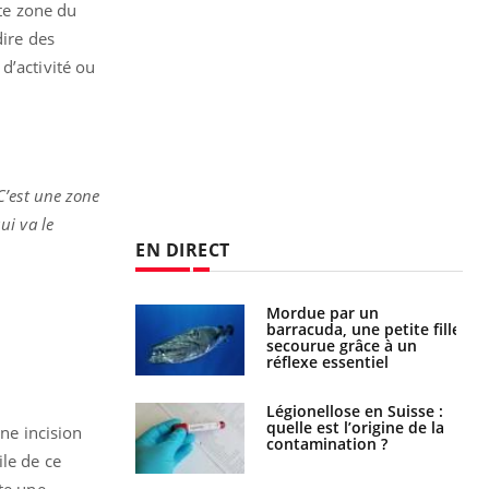
tte zone du
dire des
d’activité ou
C’est une zone
ui va le
EN DIRECT
Mordue par un
Comment gérer le
barracuda, une petite fille
sommeil des enfants en
secourue grâce à un
vacances ?
réflexe essentiel
Légionellose en Suisse :
Bilan prévention : ce que
quelle est l’origine de la
les kinés pourront
une incision
contamination ?
bientôt faire
ile de ce
ite une