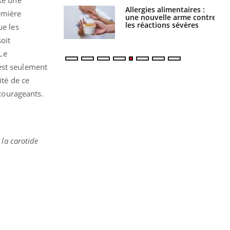
Allergies alimentaires :
TDAH : quel est ce
emière
une nouvelle arme contre
traitement autorisé aux
les réactions sévères
États-Unis ?
ue les
oit
 Le
est seulement
ité de ce
ncourageants.
 la carotide