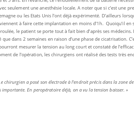
Mordue par une tique en
vec seulement une anesthésie locale. A noter que si c’est une pr
vacances, elle reste dans
le coma pendant 42 jours
emagne ou les Etats Unis l’ont déjà expérimenté. D’ailleurs lorsq
viennent à faire cette implantation en moins d’1h. Quoiqu’il en s
éroulée, le patient se porte tout à fait bien d’après ses médecins.
 que dans 2 semaines en raison d’une phase de cicatrisation. C’
ourront mesurer la tension au long court et constaté de l’efficac
oment de l’opération, les chirurgiens ont réalisé des tests très e
Le chirurgien a posé son électrode à l’endroit précis dans la zone de
us importante. En peropératoire déjà, on a vu la tension baisser. »