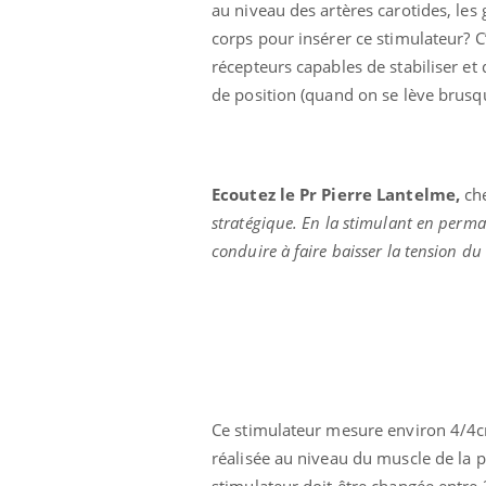
au niveau des artères carotides, les 
corps pour insérer ce stimulateur? C’
récepteurs capables de stabiliser et
de position (quand on se lève brus
Ecoutez le Pr Pierre Lantelme,
che
stratégique. En la stimulant en perma
conduire à faire baisser la tension du
e empêche-t-elle
Fortes chaleurs :
 la nuit ?
pourquoi le risque de
noyade grimpe-t-il ?
 fin du comprimé
Le Viagra pourrait-il
jours se profile-t-
freiner la propagation du
Ce stimulateur mesure environ 4/4cm e
n ?
cancer ?
réalisée au niveau du muscle de la p
stimulateur doit être changée entre 