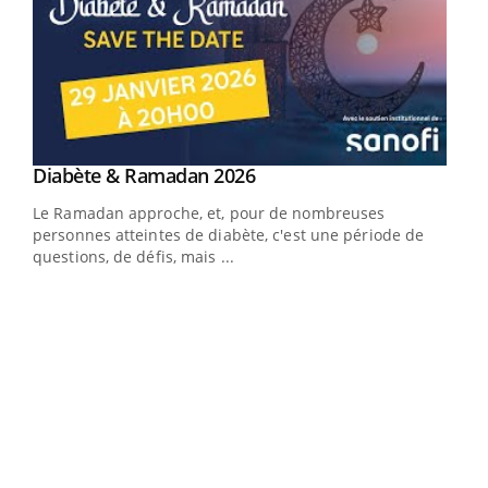
Youtube
Diabète & Ramadan 2026
Un « jumeau numérique » pour faciliter l’accès
Youtube
Youtube
Youtube
à la médecine préventive
Le Ramadan approche, et, pour de nombreuses
Un établissement lié à un groupe mutualiste innove en
personnes atteintes de diabète, c'est une période de
matière de bilan de santé : l'utilisation d'un « jumeau
questions, de défis, mais ...
numérique » permet ...
COU
You
Coup
vous
épis