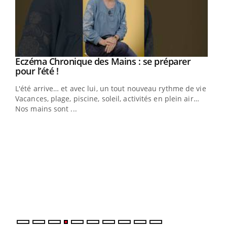
Eczéma Chronique des Mains : se préparer
Youtube
Youtube
pour l’été !
L'été arrive… et avec lui, un tout nouveau rythme de vie !
Vacances, plage, piscine, soleil, activités en plein air…
Nos mains sont ...
Youtube
Diabète & Ramadan 2026
Un 
Youtube
You
à l
Un é
mati
numé