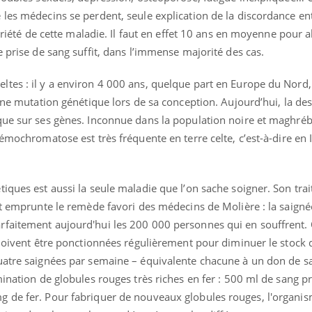
Cytomégalovirus : ce qui
 les médecins se perdent, seule explication de la discordance e
change dans la prise en
toriété de cette maladie. Il faut en effet 10 ans en moyenne pour a
charge des femmes
enceintes
e prise de sang suffit, dans l’immense majorité des cas.
tes : il y a environ 4 000 ans, quelque part en Europe du Nord,
’une mutation génétique lors de sa conception. Aujourd’hui, la d
que sur ses gènes. Inconnue dans la population noire et maghréb
émochromatose est très fréquente en terre celte, c’est-à-dire en 
iques est aussi la seule maladie que l’on sache soigner. Son tra
et emprunte le remède favori des médecins de Molière : la saigné
rfaitement aujourd'hui les 200 000 personnes qui en souffrent.
 doivent être ponctionnées régulièrement pour diminuer le stock 
uatre saignées par semaine – équivalente chacune à un don de 
mination de globules rouges très riches en fer : 500 ml de sang p
g de fer. Pour fabriquer de nouveaux globules rouges, l'organi