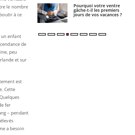
Pourquoi votre ventre
Pourquoi manger moins
ntre le nombre
gâche-t-il les premiers
de protéines pourrait
boutir à ce
jours de vos vacances ?
finalement être bénéfique
 un enfant
escendance de
ine, peu
Irlande et sur
itement est
e. Cette
 Quelques
de fer
sang – pendant
rélevés
sme a besoin