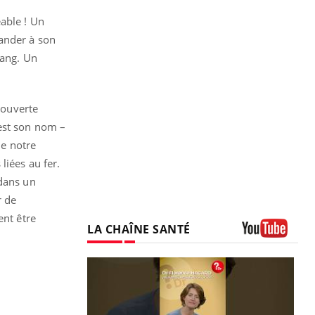
able ! Un
mander à son
sang. Un
couverte
’est son nom –
de notre
liées au fer.
 dans un
r de
ent être
LA CHAÎNE SANTÉ
Youtube