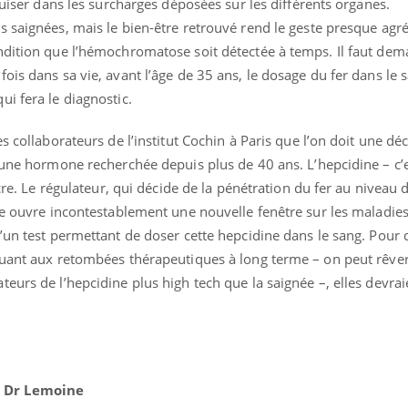
puiser dans les surcharges déposées sur les différents organes.
 saignées, mais le bien-être retrouvé rend le geste presque agré
ndition que l’hémochromatose soit détectée à temps. Il faut de
ois dans sa vie, avant l’âge de 35 ans, le dosage du fer dans le 
i fera le diagnostic.
s collaborateurs de l’institut Cochin à Paris que l’on doit une dé
d’une hormone recherchée depuis plus de 40 ans. L’hepcidine – c
ucre. Le régulateur, qui décide de la pénétration du fer au niveau 
ne ouvre incontestablement une nouvelle fenêtre sur les maladies 
’un test permettant de doser cette hepcidine dans le sang. Pour
Quant aux retombées thérapeutiques à long terme – on peut rêve
eurs de l’hepcidine plus high tech que la saignée –, elles devrai
 Dr Lemoine