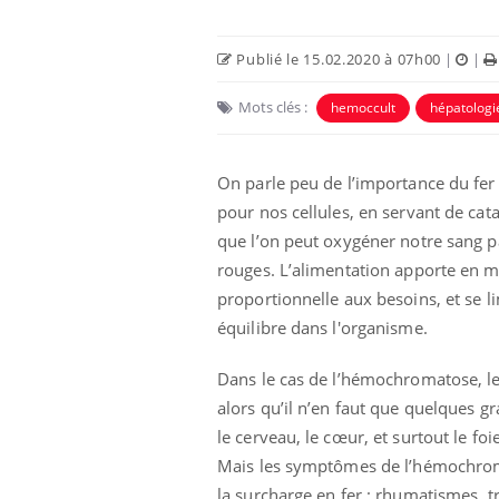
Publié le 15.02.2020 à 07h00
|
|
Mots clés :
hemoccult
hépatologi
On parle peu de l’importance du fer d
pour nos cellules, en servant de cata
que l’on peut oxygéner notre sang par
rouges. L’alimentation apporte en mo
proportionnelle aux besoins, et se l
us : un cas
Comment oublier les
équilibre dans l'organisme.
chez un touriste
écrans en vacances ?
e
Dans le cas de l’hémochromatose, le 
alors qu’il n’en faut que quelques g
 infantile : un
Toujours connectés :
s’interroge sur
comment le travail
le cerveau, le cœur, et surtout le foi
 élevé en France
empiète de plus en plus
Mais les symptômes de l’hémochromat
sur nos soirées
la surcharge en fer : rhumatismes, 