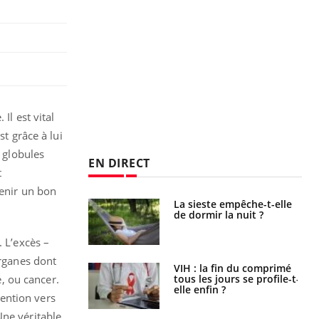
Il est vital
st grâce à lui
s globules
EN DIRECT
t
tenir un bon
La sieste empêche-t-elle
Fortes chaleurs :
de dormir la nuit ?
pourquoi le risque de
noyade grimpe-t-il ?
. L’excès –
organes dont
VIH : la fin du comprimé
Le Viagra pourrait-il
tous les jours se profile-t-
freiner la propagation du
e, ou cancer.
elle enfin ?
cancer ?
ention vers
Une véritable