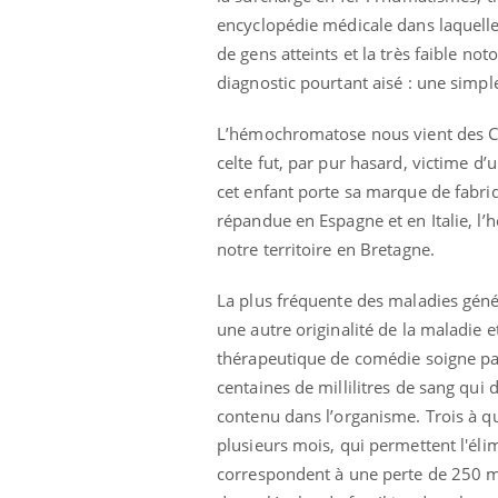
 à risque : ce jus
Cancer colorectal : une
encyclopédie médicale dans laquelle
ttire l'attention
stratégie simple aurait
de gens atteints et la très faible no
cheurs
changé la donne au Pays
basque
diagnostic pourtant aisé : une simpl
L’hémochromatose nous vient des Cel
celte fut, par pur hasard, victime d
cet enfant porte sa marque de fabri
répandue en Espagne et en Italie, l’h
notre territoire en Bretagne.
La plus fréquente des maladies génét
une autre originalité de la maladie 
thérapeutique de comédie soigne pa
centaines de millilitres de sang qui
contenu dans l’organisme. Trois à q
plusieurs mois, qui permettent l'éli
correspondent à une perte de 250 m