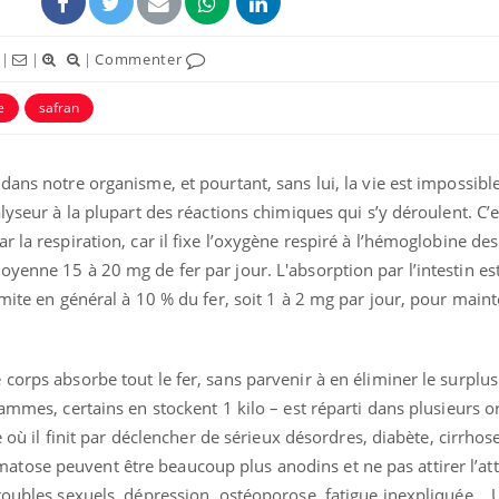
|
|
|
Commenter
e
safran
ans notre organisme, et pourtant, sans lui, la vie est impossible. 
lyseur à la plupart des réactions chimiques qui s’y déroulent. C’e
 la respiration, car il fixe l’oxygène respiré à l’hémoglobine de
yenne 15 à 20 mg de fer par jour. L'absorption par l’intestin es
imite en général à 10 % du fer, soit 1 à 2 mg par jour, pour main
Chikungunya, dengue,
West Nile : que se passe-
t-il dans le sud de la
France ?
corps absorbe tout le fer, sans parvenir à en éliminer le surplus
rammes, certains en stockent 1 kilo – est réparti dans plusieurs 
Les médicaments GLP-1
protègent-ils aussi les os
e où il finit par déclencher de sérieux désordres, diabète, cirrhos
?
ose peuvent être beaucoup plus anodins et ne pas attirer l’att
troubles sexuels, dépression, ostéoporose, fatigue inexpliquée… 