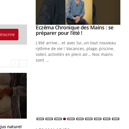
Youtube
Eczéma Chronique des Mains : se
Diabète & Ramadan 2026
Youtube
Youtube
Youtube
préparer pour l’été !
'inscrire
Le Ramadan approche, et, pour de
L'été arrive… et avec lui, un tout nouveau
nombreuses personnes atteintes de
rythme de vie ! Vacances, plage, piscine,
diabète, c'est une période de questions, de
soleil, activités en plein air… Nos mains
défis, mais ...
sont ...
Un
You
fac
pr
Un 
mut
san
num
Comment oublier les écrans en
 jus naturel