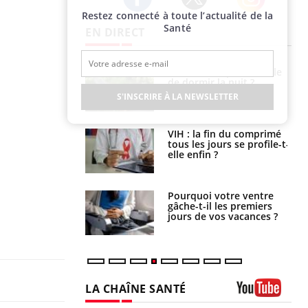
Restez connecté à toute l’actualité de la
Twitter
Facebook
Instagram
Santé
EN DIRECT
unya, dengue,
La sieste empêche-t-elle
e : que se passe-
de dormir la nuit ?
s le sud de la
S'INSCRIRE À LA NEWSLETTER
icaments GLP-1
VIH : la fin du comprimé
t-ils aussi les os
tous les jours se profile-t-
elle enfin ?
alovirus : ce qui
Pourquoi votre ventre
ans la prise en
gâche-t-il les premiers
des femmes
jours de vos vacances ?
es
LA CHAÎNE SANTÉ
Youtube