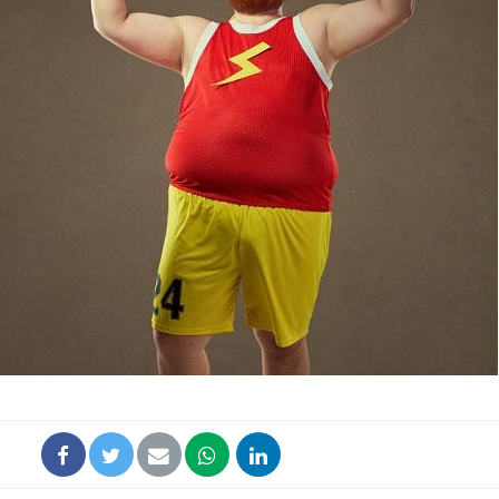
Comment oublier les
Chikung
écrans en vacances ?
West Nil
t-il dan
France ?
Toujours connectés :
Les méd
comment le travail
protègen
empiète de plus en plus
?
sur nos soirées
Cancer colorectal : une
Cytomég
stratégie simple aurait
change d
changé la donne au Pays
charge 
basque
enceint