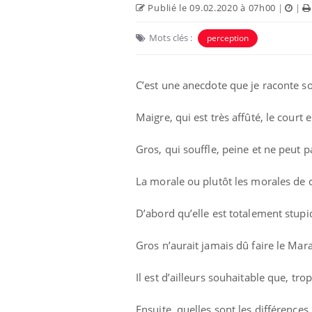
Publié le 09.02.2020 à 07h00
|
|
Mots clés :
perception
C’est une anecdote que je raconte s
Maigre, qui est très affûté, le court
Eczéma Chronique des Mains :
Car
Youtube
You
Youtube
expliquer ma maladie
pré
Gros, qui souffle, peine et ne peut 
Il y a des sujets qui sont faciles à aborder...
Fati
La morale ou plutôt les morales de ce
d'autres non ! D'un côté, poser des
mêm
questions sur la maladie d'un proche c'est
care
montrer ...
...
D’abord qu’elle est totalement stupi
Gros n’aurait jamais dû faire le Ma
Il est d’ailleurs souhaitable que, tro
Ensuite, quelles sont les différences