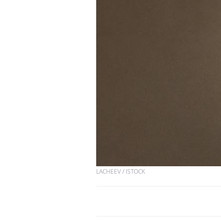
Hantavirus : un cas
détecté chez un touriste
en France
Mortalité infantile : un
rapport s’interroge sur
son taux élevé en France
Grossesse à risque : ce jus
naturel attire l'attention
des chercheurs
LACHEEV / ISTOCK