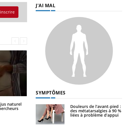
J'AI MAL
'inscrire
SYMPTÔMES
Comment oublier les écrans en
 jus naturel
Douleurs de l’avant-pied :
vacances ?
chercheurs
des métatarsalgies à 90 %
liées à problème d’appui