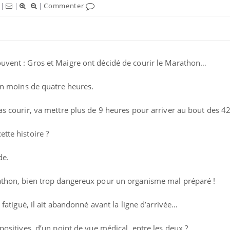
|
|
|
Commenter
ouvent : Gros et Maigre ont décidé de courir le Marathon…
 en moins de quatre heures.
ence en fer : comprendre pour
Insuline & Charge ment
tube
Youtube
Youtube
Yout
venir
osait en parler??
pas courir, va mettre plus de 9 heures pour arriver au bout des 
gue, irritabilité, brouillard mental ou
En 2026, l'insuline dans l
tte histoire ?
e alopécie… Les symptômes de la
reste entourée d'idées re
nce en fer sont multiples ce qui la rend
patients comme parfois ch
de.
rathon, bien trop dangereux pour un organisme mal préparé !
p fatigué, il ait abandonné avant la ligne d’arrivée…
 positives, d’un point de vue médical, entre les deux ?