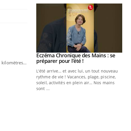
ale : et si on
Eczéma Chronique des Mains : se
Youtube
ube
Youtube
préparer pour l’été !
42 kilomètres…
e diabète de type 2
L'été arrive… et avec lui, un tout nouveau
çues chez les
rythme de vie ! Vacances, plage, piscine,
ez les soignants.
soleil, activités en plein air… Nos mains
sont ...
Di
You
Le 
nom
dia
défi