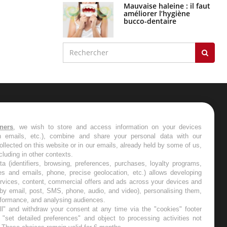
Mauvaise haleine : il faut
améliorer l’hygiène
bucco-dentaire
ER
tners
, we wish to store and access information on your devices
in emails, etc.), combine and share your personal data with our
s les semaines les meilleures
ollected on this website or in our emails, already held by some of us,
ncluding in other contexts.
ta (identifiers, browsing, preferences, purchases, loyalty programs,
es and emails, phone, precise geolocation, etc.) allows developing
ervices, content, commercial offers and ads across your devices and
 by email, post, SMS, phone, audio, and video), personalising them,
RE
rformance, and analysing audiences.
l" and withdraw your consent at any time via the "cookies" footer
"set detailed preferences" and object to processing activities not