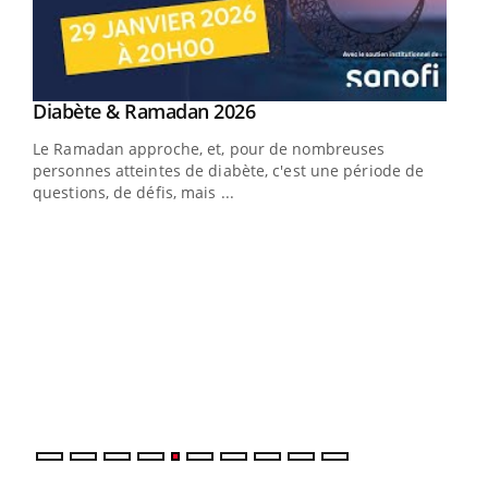
Youtube
Diabète & Ramadan 2026
Youtube
Le Ramadan approche, et, pour de nombreuses
vie !
personnes atteintes de diabète, c'est une période de
…
questions, de défis, mais ...
Un 
You
à l
Un é
mati
numé