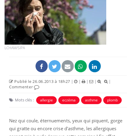
LCHAM/SIPA
Publié le 26.06.2013 à 18h27
|
|
|
|
|
Commenter
Mots clés :
allergie
eczéma
asthme
plomb
Nez qui coule, éternuements, yeux qui piquent, gorge
qui gratte ou encore crise d'asthme, les allergiques