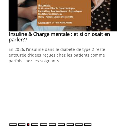
Youtube
Insuline & Charge mentale : et si on osait en
Youtube
Youtube
parler??
En 2026, l'insuline dans le diabète de type 2 reste
entourée d'idées reçues chez les patients comme
parfois chez les soignants.
Ecz
You
pour
L'ét
Vaca
Nos 