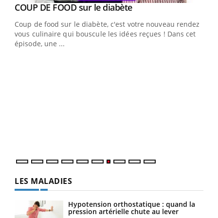
Youtube
cès
COUP DE FOOD sur le diabète
Youtube
Coup de food sur le diabète, c'est votre nouveau rendez-
 en
vous culinaire qui bouscule les idées reçues ! Dans cet
u
épisode, une ...
Qua
You
"Les
trav
DRH 
LES MALADIES
Hypotension orthostatique : quand la
pression artérielle chute au lever